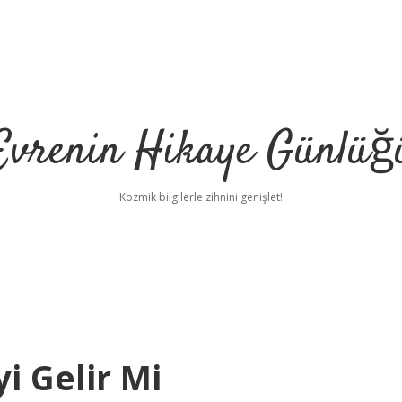
Evrenin Hikaye Günlüğ
Kozmik bilgilerle zihnini genişlet!
yi Gelir Mi