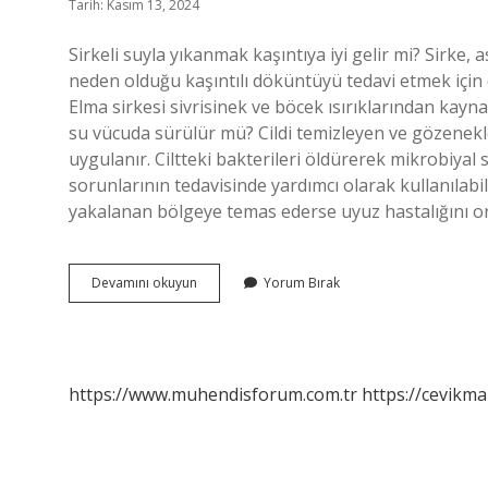
Tarih: Kasım 13, 2024
Sirkeli suyla yıkanmak kaşıntıya iyi gelir mi? Sirke, a
neden olduğu kaşıntılı döküntüyü tedavi etmek için doğ
Elma sirkesi sivrisinek ve böcek ısırıklarından kaynak
su vücuda sürülür mü? Cildi temizleyen ve gözenekler
uygulanır. Ciltteki bakterileri öldürerek mikrobiyal s
sorunlarının tedavisinde yardımcı olarak kullanılabil
yakalanan bölgeye temas ederse uyuz hastalığını or
Sirkeli
Devamını okuyun
Yorum Bırak
Su
Kaşıntıya
Iyi
Gelir
Mi
https://www.muhendisforum.com.tr
https://cevikma