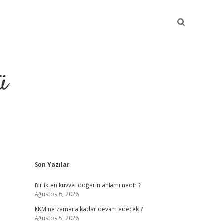
ü
Sidebar
Son Yazılar
hiltonbet giriş
Birlikten kuvvet doğarın anlamı nedir ?
Ağustos 6, 2026
KKM ne zamana kadar devam edecek ?
Ağustos 5, 2026