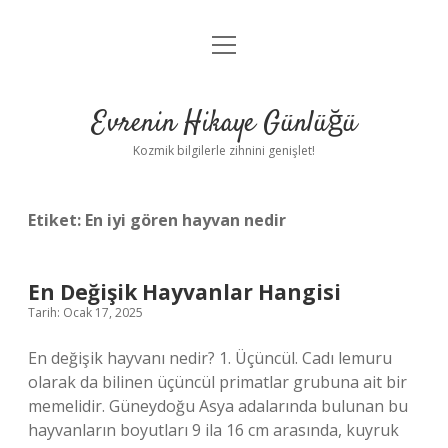
menüyü
Anasayfa
aç
Gizlilik Politikası
Evrenin Hikaye Günlüğü
Yasal Uyarı
Kozmik bilgilerle zihnini genişlet!
Hakkımızda
Etiket:
En iyi gören hayvan nedir
En Değişik Hayvanlar Hangisi
Tarih: Ocak 17, 2025
En değişik hayvanı nedir? 1. Üçüncül. Cadı lemuru
olarak da bilinen üçüncül primatlar grubuna ait bir
memelidir. Güneydoğu Asya adalarında bulunan bu
hayvanların boyutları 9 ila 16 cm arasında, kuyruk