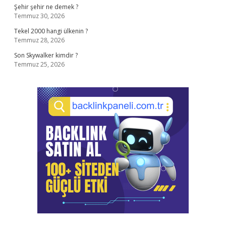
Şehir şehir ne demek ?
Temmuz 30, 2026
Tekel 2000 hangi ülkenin ?
Temmuz 28, 2026
Son Skywalker kimdir ?
Temmuz 25, 2026