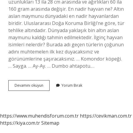
uzunlukları 13 ila 28 cm arasında ve ağırlıkları 60 ila
160 gram arasında değişir. En nadir hayvan ne? Altın
aslan maymunu dünyadaki en nadir hayvanlardan
biridir. Uluslararası Doğa Koruma Birliği’ne göre, tür
tehlike altındadır. Dünyada yaklaşık bin altın aslan
maymunu kaldığı tahmin edilmektedir. İlginç hayvan
isimleri nelerdir? Burada adı geçen türlerin çoğunun
adını muhtemelen ilk kez duyacaksınız ve
görünümlerine şaşıracaksınız. … Komondor köpeği.
… Sayga. … Ay-Ay. … Dumbo ahtapotu.…
En
Devamını okuyun
Yorum Bırak
Değişik
Hayvanlar
Hangisi
https://www.muhendisforum.com.tr
https://cevikman.com.tr
https://kiya.com.tr
Sitemap