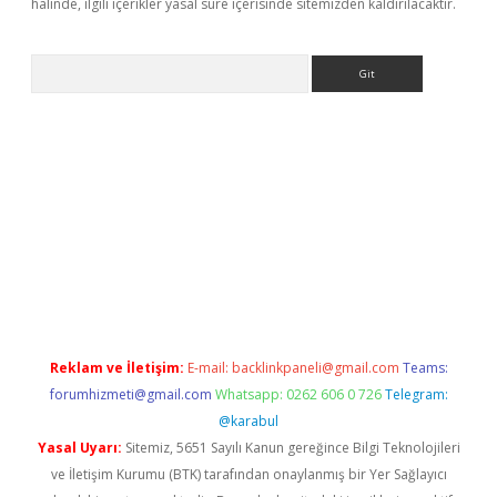
halinde, ilgili içerikler yasal süre içerisinde sitemizden kaldırılacaktır.
Arama
iriş
Reklam ve İletişim:
E-mail:
backlinkpaneli@gmail.com
Teams:
forumhizmeti@gmail.com
Whatsapp: 0262 606 0 726
Telegram:
@karabul
Yasal Uyarı:
Sitemiz, 5651 Sayılı Kanun gereğince Bilgi Teknolojileri
ve İletişim Kurumu (BTK) tarafından onaylanmış bir Yer Sağlayıcı