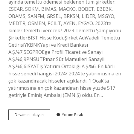
ayında temettü ödemesi beklenen tüm şirketler:
ESCAR, SOKM, BIMAS, MACKO, BOBET, EBEBK,
OBAMS, SANFM, GRSEL, BRKSN, LIDER, MSGYO,
MEDTR, OSMEN, PCILT, AYEN, EYGYO. 2023’te
kimler temettü verecek? 2023 Temettü Şampiyonu
ŞirketlerBIST Hisse KoduŞirket AdıVadeli Temettü
GetirisiYKBNKYapı ve Kredi Bankası
A.Ş.%7,5EGPROEge Profil Ticaret ve Sanayi
A.Ş.%6,9PNSUTPınar Süt Mamulleri Sanayii
A.Ş.%6,6ISYATİş Yatırım Ortaklığı A.Ş.%6. En kârlı
hisse senedi hangisi 2024? 2024’te yatırımcısına en
çok kazandıracak hisseler açıklandı. 1 Ocak’ta
yatırımcısına en çok kazandıran hisse yüzde 517
getiriyle Eminiş Ambalaj (EMNİŞ) oldu. En…
Hangi
Devamını okuyun
Yorum Bırak
Hisseler
Temettü
Verecek