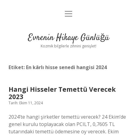
menüyü
Anasayfa
aç
Gizlilik Politikası
Evrenin Hikaye Günlüğü
Yasal Uyarı
Kozmik bilgilerle zihnini genişlet!
Hakkımızda
Etiket:
En kârlı hisse senedi hangisi 2024
Hangi Hisseler Temettü Verecek
2023
Tarih: Ekim 11, 2024
2024’te hangi şirketler temettü verecek? 24 Ekim’de
genel kurulu toplayacak olan PCILT, 0,7605 TL
tutarındaki temettü ödemesine oy verecek. Ekim