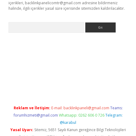
içerikleri,
backlinkpanelicomtr@gmail.com
adresine bildirmeniz
halinde, ilgili içerikler yasal süre içerisinde sitemizden kaldırılacaktır.
Arama
giriş
Reklam ve İletişim:
E-mail:
backlinkpaneli@gmail.com
Teams:
forumhizmeti@gmail.com
Whatsapp: 0262 606 0 726
Telegram:
@karabul
Yasal Uyarı:
Sitemiz, 5651 Sayılı Kanun gereğince Bilgi Teknolojileri