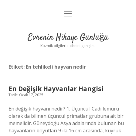
menüyü
Anasayfa
aç
Gizlilik Politikası
Evrenin Hikaye Günlüğü
Yasal Uyarı
Kozmik bilgilerle zihnini genişlet!
Hakkımızda
Etiket:
En tehlikeli hayvan nedir
En Değişik Hayvanlar Hangisi
Tarih: Ocak 17, 2025
En değişik hayvanı nedir? 1. Üçüncül. Cadı lemuru
olarak da bilinen üçüncül primatlar grubuna ait bir
memelidir. Güneydoğu Asya adalarında bulunan bu
hayvanların boyutları 9 ila 16 cm arasında, kuyruk