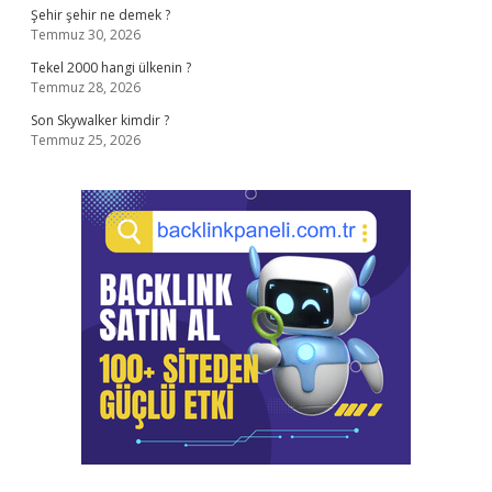
Şehir şehir ne demek ?
Temmuz 30, 2026
Tekel 2000 hangi ülkenin ?
Temmuz 28, 2026
Son Skywalker kimdir ?
Temmuz 25, 2026