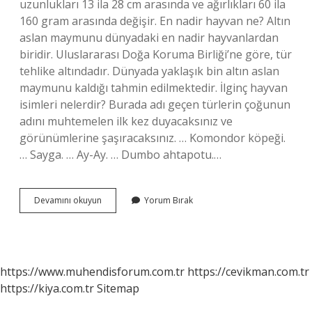
uzunlukları 13 ila 28 cm arasında ve ağırlıkları 60 ila
160 gram arasında değişir. En nadir hayvan ne? Altın
aslan maymunu dünyadaki en nadir hayvanlardan
biridir. Uluslararası Doğa Koruma Birliği’ne göre, tür
tehlike altındadır. Dünyada yaklaşık bin altın aslan
maymunu kaldığı tahmin edilmektedir. İlginç hayvan
isimleri nelerdir? Burada adı geçen türlerin çoğunun
adını muhtemelen ilk kez duyacaksınız ve
görünümlerine şaşıracaksınız. … Komondor köpeği.
… Sayga. … Ay-Ay. … Dumbo ahtapotu.…
En
Devamını okuyun
Yorum Bırak
Değişik
Hayvanlar
Hangisi
https://www.muhendisforum.com.tr
https://cevikman.com.tr
https://kiya.com.tr
Sitemap