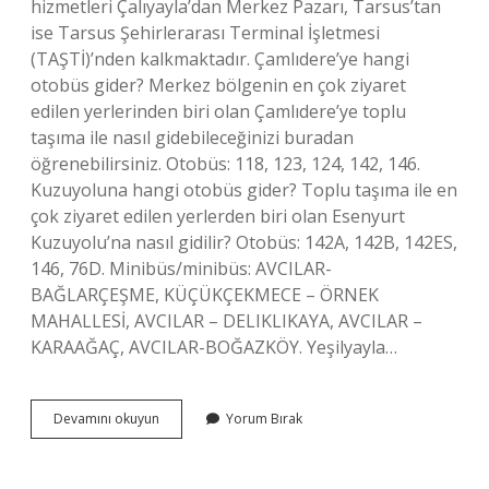
hizmetleri Çalıyayla’dan Merkez Pazarı, Tarsus’tan
ise Tarsus Şehirlerarası Terminal İşletmesi
(TAŞTİ)’nden kalkmaktadır. Çamlıdere’ye hangi
otobüs gider? Merkez bölgenin en çok ziyaret
edilen yerlerinden biri olan Çamlıdere’ye toplu
taşıma ile nasıl gidebileceğinizi buradan
öğrenebilirsiniz. Otobüs: 118, 123, 124, 142, 146.
Kuzuyoluna hangi otobüs gider? Toplu taşıma ile en
çok ziyaret edilen yerlerden biri olan Esenyurt
Kuzuyolu’na nasıl gidilir? Otobüs: 142A, 142B, 142ES,
146, 76D. Minibüs/minibüs: AVCILAR-
BAĞLARÇEŞME, KÜÇÜKÇEKMECE – ÖRNEK
MAHALLESİ, AVCILAR – DELIKLIKAYA, AVCILAR –
KARAAĞAÇ, AVCILAR-BOĞAZKÖY. Yeşilyayla…
Çamlıyayla
Devamını okuyun
Yorum Bırak
Hangi
Otobüs
Gider