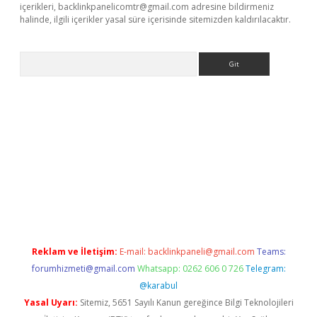
içerikleri,
backlinkpanelicomtr@gmail.com
adresine bildirmeniz
halinde, ilgili içerikler yasal süre içerisinde sitemizden kaldırılacaktır.
Arama
t giriş
Reklam ve İletişim:
E-mail:
backlinkpaneli@gmail.com
Teams:
forumhizmeti@gmail.com
Whatsapp: 0262 606 0 726
Telegram:
@karabul
Yasal Uyarı:
Sitemiz, 5651 Sayılı Kanun gereğince Bilgi Teknolojileri