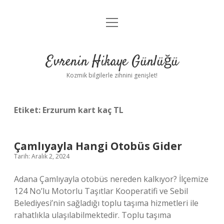
menüyü
Anasayfa
aç
Gizlilik Politikası
Evrenin Hikaye Günlüğü
Yasal Uyarı
Kozmik bilgilerle zihnini genişlet!
Hakkımızda
Etiket:
Erzurum kart kaç TL
Çamlıyayla Hangi Otobüs Gider
Tarih: Aralık 2, 2024
Adana Çamlıyayla otobüs nereden kalkıyor? İlçemize
124 No’lu Motorlu Taşıtlar Kooperatifi ve Sebil
Belediyesi’nin sağladığı toplu taşıma hizmetleri ile
rahatlıkla ulaşılabilmektedir. Toplu taşıma