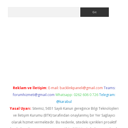
Arama
iriş
Reklam ve İletişim:
E-mail:
backlinkpaneli@gmail.com
Teams:
forumhizmeti@gmail.com
Whatsapp: 0262 606 0 726
Telegram:
@karabul
Yasal Uyarı:
Sitemiz, 5651 Sayılı Kanun gereğince Bilgi Teknolojileri
ve İletişim Kurumu (BTK) tarafından onaylanmış bir Yer Sağlayıcı
olarak hizmet vermektedir. Bu nedenle, sitedeki içerikleri proaktif