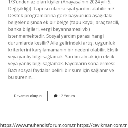
1/3’ünden az olan kişiler (Anayasa’nın 2024 yılı 5.
Değişikliği). Tapusu olan sosyal yardım alabilir mi?
Destek programlarına göre başvuruda aşağıdaki
belgeler dışında ek bir belge (tapu kaydı, araç tescili,
banka bilgileri, vergi beyannamesi vb.)
istenmemektedir. Sosyal yardım parası hangi
durumlarda kesilir? Aile gelirindeki artış, uygunluk
kriterlerini karşılamamanın bir nedeni olabilir. Eksik
veya yanlış bilgi sağlamak: Yardım almak için eksik
veya yanlış bilgi sağlamak. Faydaların sona ermesi:
Bazı sosyal faydalar belirli bir süre için sağlanır ve
bu sürenin…
Evi
Devamını okuyun
12 Yorum
Olan
Kişi
Sosyal
Yardım
Alabilir
https://www.muhendisforum.com.tr
https://cevikman.com.tr
Mi