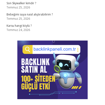
Son Skywalker kimdir ?
Temmuz 25, 2026
Bebeğimi suya nasıl alıştırabilirim ?
Temmuz 25, 2026
Karsu hangi köylü ?
Temmuz 24, 2026