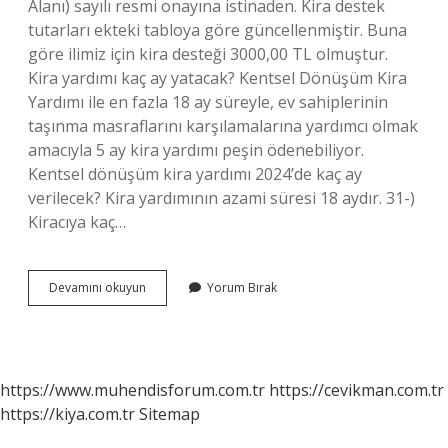
Alanı) sayılı resmi onayına istinaden. Kira destek
tutarları ekteki tabloya göre güncellenmiştir. Buna
göre ilimiz için kira desteği 3000,00 TL olmuştur.
Kira yardımı kaç ay yatacak? Kentsel Dönüşüm Kira
Yardımı ile en fazla 18 ay süreyle, ev sahiplerinin
taşınma masraflarını karşılamalarına yardımcı olmak
amacıyla 5 ay kira yardımı peşin ödenebiliyor.
Kentsel dönüşüm kira yardımı 2024’de kaç ay
verilecek? Kira yardımının azami süresi 18 aydır. 31-)
Kiracıya kaç…
Kira
Devamını okuyun
Yorum Bırak
Yardımı
Ne
Kadar
2024
https://www.muhendisforum.com.tr
https://cevikman.com.tr
https://kiya.com.tr
Sitemap