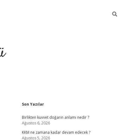
ü
Sidebar
Son Yazılar
hiltonbet giriş
Birlikten kuvvet doğarın anlamı nedir ?
Ağustos 6, 2026
KKM ne zamana kadar devam edecek ?
Ağustos 5, 2026