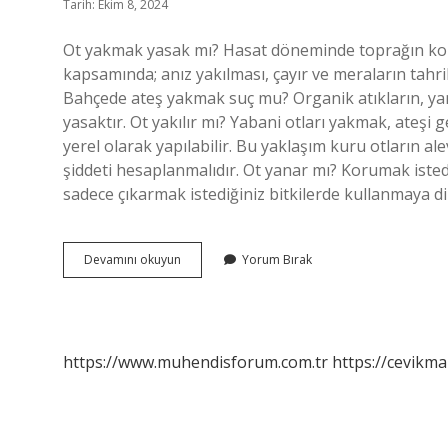
Tarih: Ekim 8, 2024
Ot yakmak yasak mı? Hasat döneminde toprağın koru
kapsamında; anız yakılması, çayır ve meraların tahri
Bahçede ateş yakmak suç mu? Organik atıkların, yan
yasaktır. Ot yakılır mı? Yabani otları yakmak, ateşi
yerel olarak yapılabilir. Bu yaklaşım kuru otların al
şiddeti hesaplanmalıdır. Ot yanar mı? Korumak istedi
sadece çıkarmak istediğiniz bitkilerde kullanmaya 
Ot
Devamını okuyun
Yorum Bırak
Yakmak
Suç
Mu
https://www.muhendisforum.com.tr
https://cevikma