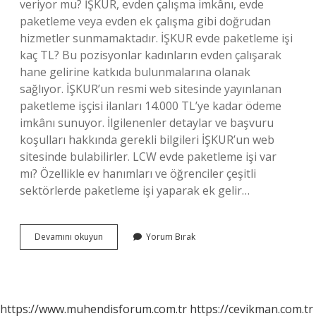
veriyor mu? İŞKUR, evden çalışma imkânı, evde
paketleme veya evden ek çalışma gibi doğrudan
hizmetler sunmamaktadır. İŞKUR evde paketleme işi
kaç TL? Bu pozisyonlar kadınların evden çalışarak
hane gelirine katkıda bulunmalarına olanak
sağlıyor. İŞKUR’un resmi web sitesinde yayınlanan
paketleme işçisi ilanları 14.000 TL’ye kadar ödeme
imkânı sunuyor. İlgilenenler detaylar ve başvuru
koşulları hakkında gerekli bilgileri İŞKUR’un web
sitesinde bulabilirler. LCW evde paketleme işi var
mı? Özellikle ev hanımları ve öğrenciler çeşitli
sektörlerde paketleme işi yaparak ek gelir…
Evde
Devamını okuyun
Yorum Bırak
Iş
Başvurusu
Nasıl
Yapılır
https://www.muhendisforum.com.tr
https://cevikman.com.tr