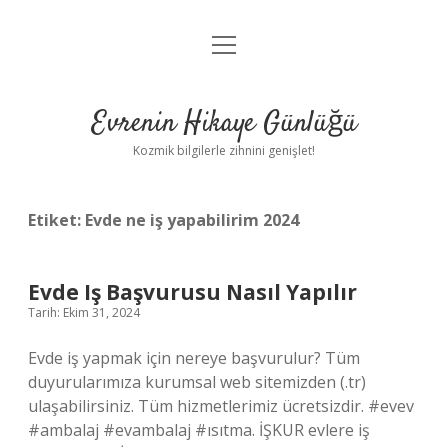
menüyü
Anasayfa
aç
Gizlilik Politikası
Evrenin Hikaye Günlüğü
Yasal Uyarı
Kozmik bilgilerle zihnini genişlet!
Hakkımızda
Etiket:
Evde ne iş yapabilirim 2024
Evde Iş Başvurusu Nasıl Yapılır
Tarih: Ekim 31, 2024
Evde iş yapmak için nereye başvurulur? Tüm
duyurularımıza kurumsal web sitemizden (.tr)
ulaşabilirsiniz. Tüm hizmetlerimiz ücretsizdir. #evev
#ambalaj #evambalaj #ısıtma. İŞKUR evlere iş