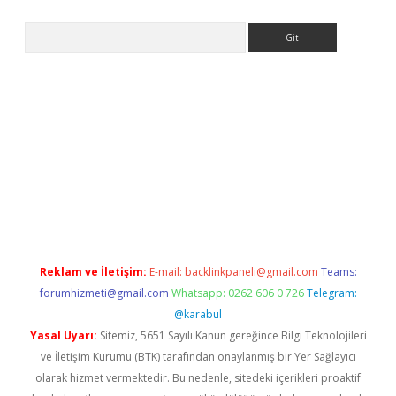
Arama
giriş
Reklam ve İletişim:
E-mail:
backlinkpaneli@gmail.com
Teams:
forumhizmeti@gmail.com
Whatsapp: 0262 606 0 726
Telegram:
@karabul
Yasal Uyarı:
Sitemiz, 5651 Sayılı Kanun gereğince Bilgi Teknolojileri
ve İletişim Kurumu (BTK) tarafından onaylanmış bir Yer Sağlayıcı
olarak hizmet vermektedir. Bu nedenle, sitedeki içerikleri proaktif