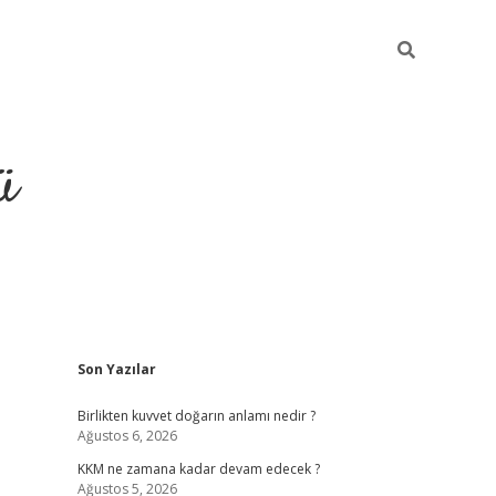
ü
Sidebar
Son Yazılar
hiltonbet giriş
Birlikten kuvvet doğarın anlamı nedir ?
Ağustos 6, 2026
KKM ne zamana kadar devam edecek ?
Ağustos 5, 2026