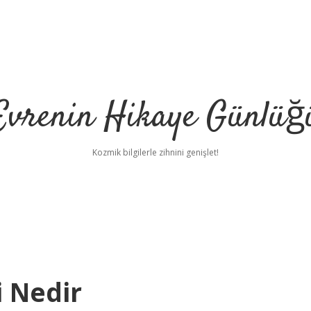
Evrenin Hikaye Günlüğ
Kozmik bilgilerle zihnini genişlet!
i Nedir