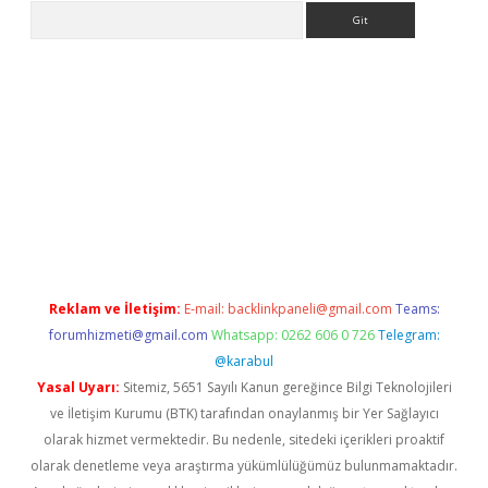
Arama
giriş
Reklam ve İletişim:
E-mail:
backlinkpaneli@gmail.com
Teams:
forumhizmeti@gmail.com
Whatsapp: 0262 606 0 726
Telegram:
@karabul
Yasal Uyarı:
Sitemiz, 5651 Sayılı Kanun gereğince Bilgi Teknolojileri
ve İletişim Kurumu (BTK) tarafından onaylanmış bir Yer Sağlayıcı
olarak hizmet vermektedir. Bu nedenle, sitedeki içerikleri proaktif
olarak denetleme veya araştırma yükümlülüğümüz bulunmamaktadır.