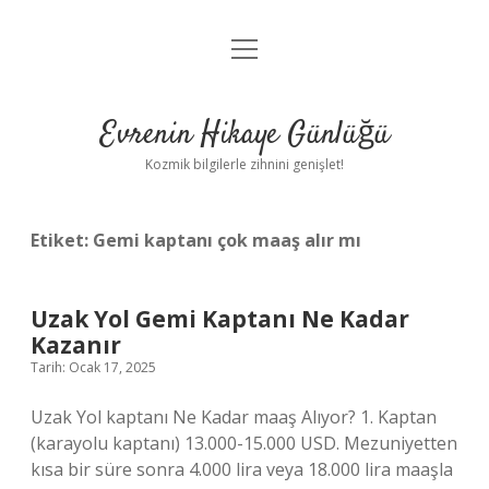
menüyü
Anasayfa
aç
Gizlilik Politikası
Evrenin Hikaye Günlüğü
Yasal Uyarı
Kozmik bilgilerle zihnini genişlet!
Hakkımızda
Etiket:
Gemi kaptanı çok maaş alır mı
Uzak Yol Gemi Kaptanı Ne Kadar
Kazanır
Tarih: Ocak 17, 2025
Uzak Yol kaptanı Ne Kadar maaş Alıyor? 1. Kaptan
(karayolu kaptanı) 13.000-15.000 USD. Mezuniyetten
kısa bir süre sonra 4.000 lira veya 18.000 lira maaşla