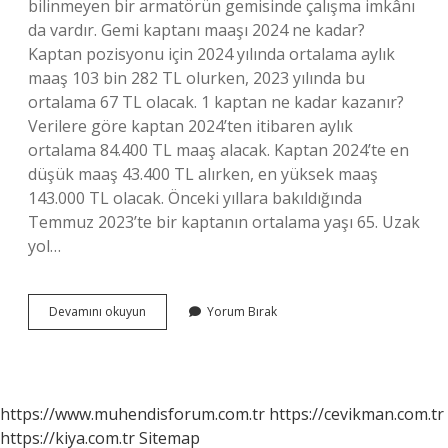
bilinmeyen bir armatörün gemisinde çalışma imkânı
da vardır. Gemi kaptanı maaşı 2024 ne kadar?
Kaptan pozisyonu için 2024 yılında ortalama aylık
maaş 103 bin 282 TL olurken, 2023 yılında bu
ortalama 67 TL olacak. 1 kaptan ne kadar kazanır?
Verilere göre kaptan 2024’ten itibaren aylık
ortalama 84.400 TL maaş alacak. Kaptan 2024’te en
düşük maaş 43.400 TL alırken, en yüksek maaş
143.000 TL olacak. Önceki yıllara bakıldığında
Temmuz 2023’te bir kaptanın ortalama yaşı 65. Uzak
yol…
Uzak
Devamını okuyun
Yorum Bırak
Yol
Gemi
Kaptanı
Ne
Kadar
https://www.muhendisforum.com.tr
https://cevikman.com.tr
Kazanır
https://kiya.com.tr
Sitemap