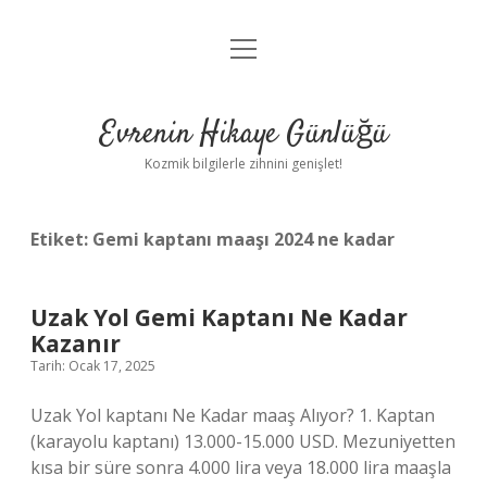
menüyü
Anasayfa
aç
Gizlilik Politikası
Evrenin Hikaye Günlüğü
Yasal Uyarı
Kozmik bilgilerle zihnini genişlet!
Hakkımızda
Etiket:
Gemi kaptanı maaşı 2024 ne kadar
Uzak Yol Gemi Kaptanı Ne Kadar
Kazanır
Tarih: Ocak 17, 2025
Uzak Yol kaptanı Ne Kadar maaş Alıyor? 1. Kaptan
(karayolu kaptanı) 13.000-15.000 USD. Mezuniyetten
kısa bir süre sonra 4.000 lira veya 18.000 lira maaşla