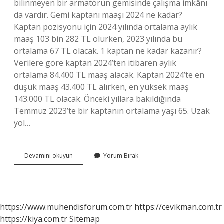
bilinmeyen bir armatörün gemisinde çalışma imkânı
da vardır. Gemi kaptanı maaşı 2024 ne kadar?
Kaptan pozisyonu için 2024 yılında ortalama aylık
maaş 103 bin 282 TL olurken, 2023 yılında bu
ortalama 67 TL olacak. 1 kaptan ne kadar kazanır?
Verilere göre kaptan 2024’ten itibaren aylık
ortalama 84.400 TL maaş alacak. Kaptan 2024’te en
düşük maaş 43.400 TL alırken, en yüksek maaş
143.000 TL olacak. Önceki yıllara bakıldığında
Temmuz 2023’te bir kaptanın ortalama yaşı 65. Uzak
yol…
Uzak
Devamını okuyun
Yorum Bırak
Yol
Gemi
Kaptanı
Ne
Kadar
https://www.muhendisforum.com.tr
https://cevikman.com.tr
Kazanır
https://kiya.com.tr
Sitemap