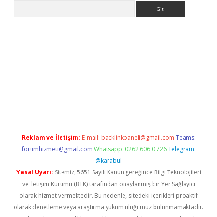
Arama
iriş
Reklam ve İletişim:
E-mail:
backlinkpaneli@gmail.com
Teams:
forumhizmeti@gmail.com
Whatsapp: 0262 606 0 726
Telegram:
@karabul
Yasal Uyarı:
Sitemiz, 5651 Sayılı Kanun gereğince Bilgi Teknolojileri
ve İletişim Kurumu (BTK) tarafından onaylanmış bir Yer Sağlayıcı
olarak hizmet vermektedir. Bu nedenle, sitedeki içerikleri proaktif
olarak denetleme veya araştırma yükümlülüğümüz bulunmamaktadır.