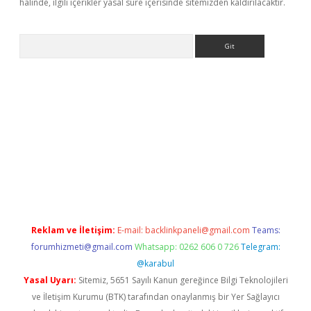
halinde, ilgili içerikler yasal süre içerisinde sitemizden kaldırılacaktır.
Arama
iriş
Reklam ve İletişim:
E-mail:
backlinkpaneli@gmail.com
Teams:
forumhizmeti@gmail.com
Whatsapp: 0262 606 0 726
Telegram:
@karabul
Yasal Uyarı:
Sitemiz, 5651 Sayılı Kanun gereğince Bilgi Teknolojileri
ve İletişim Kurumu (BTK) tarafından onaylanmış bir Yer Sağlayıcı