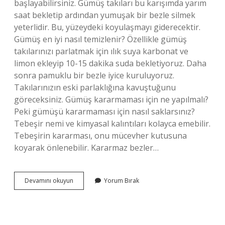
başlayabilirsiniz. Gümüş takıları bu karışımda yarım
saat bekletip ardından yumuşak bir bezle silmek
yeterlidir. Bu, yüzeydeki koyulaşmayı giderecektir.
Gümüş en iyi nasıl temizlenir? Özellikle gümüş
takılarınızı parlatmak için ılık suya karbonat ve
limon ekleyip 10-15 dakika suda bekletiyoruz. Daha
sonra pamuklu bir bezle iyice kuruluyoruz.
Takılarınızın eski parlaklığına kavuştuğunu
göreceksiniz. Gümüş kararmaması için ne yapılmalı?
Peki gümüşü kararmaması için nasıl saklarsınız?
Tebeşir nemi ve kimyasal kalıntıları kolayca emebilir.
Tebeşirin kararması, onu mücevher kutusuna
koyarak önlenebilir. Kararmaz bezler…
Karbonat
Devamını okuyun
Yorum Bırak
Gümüş
Zarar
Verir
Mi