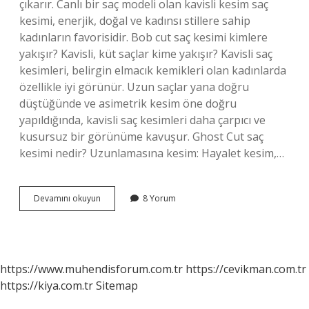
çıkarır. Canlı bir saç modeli olan kavisli kesim saç
kesimi, enerjik, doğal ve kadınsı stillere sahip
kadınların favorisidir. Bob cut saç kesimi kimlere
yakışır? Kavisli, küt saçlar kime yakışır? Kavisli saç
kesimleri, belirgin elmacık kemikleri olan kadınlarda
özellikle iyi görünür. Uzun saçlar yana doğru
düştüğünde ve asimetrik kesim öne doğru
yapıldığında, kavisli saç kesimleri daha çarpıcı ve
kusursuz bir görünüme kavuşur. Ghost Cut saç
kesimi nedir? Uzunlamasına kesim: Hayalet kesim,…
Curve
Devamını okuyun
8 Yorum
Cut
Saç
Kesimi
Nedir
https://www.muhendisforum.com.tr
https://cevikman.com.tr
https://kiya.com.tr
Sitemap