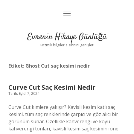
menüyü
Anasayfa
aç
Gizlilik Politikası
Evrenin Hikaye Günlüğü
Yasal Uyarı
Kozmik bilgilerle zihnini genişlet!
Hakkımızda
Etiket:
Ghost Cut saç kesimi nedir
Curve Cut Saç Kesimi Nedir
Tarih: Eylül 7, 2024
Curve Cut kimlere yakışır? Kavisli kesim katlı saç
kesimi, tüm saç renklerinde çarpıcı ve göz alıcı bir
görünüm sunar. Özellikle kahverengi ve koyu
kahverengi tonları, kavisli kesim saç kesimini öne