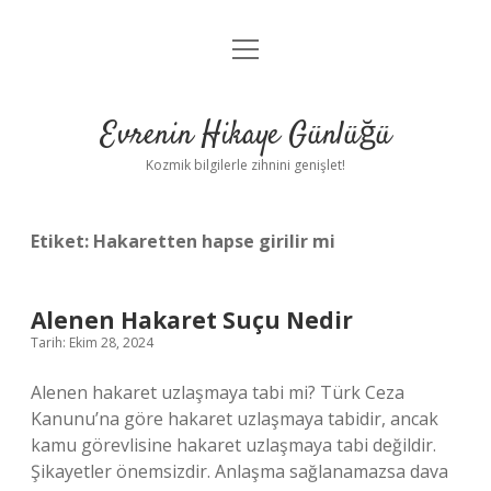
menüyü
Anasayfa
aç
Gizlilik Politikası
Evrenin Hikaye Günlüğü
Yasal Uyarı
Kozmik bilgilerle zihnini genişlet!
Hakkımızda
Etiket:
Hakaretten hapse girilir mi
Alenen Hakaret Suçu Nedir
Tarih: Ekim 28, 2024
Alenen hakaret uzlaşmaya tabi mi? Türk Ceza
Kanunu’na göre hakaret uzlaşmaya tabidir, ancak
kamu görevlisine hakaret uzlaşmaya tabi değildir.
Şikayetler önemsizdir. Anlaşma sağlanamazsa dava