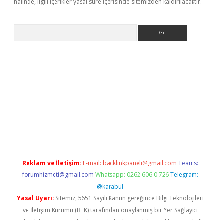
halinde, ilgili içerikler yasal süre içerisinde sitemizden kaldırılacaktır.
Arama
iriş
Reklam ve İletişim:
E-mail:
backlinkpaneli@gmail.com
Teams:
forumhizmeti@gmail.com
Whatsapp: 0262 606 0 726
Telegram:
@karabul
Yasal Uyarı:
Sitemiz, 5651 Sayılı Kanun gereğince Bilgi Teknolojileri
ve İletişim Kurumu (BTK) tarafından onaylanmış bir Yer Sağlayıcı