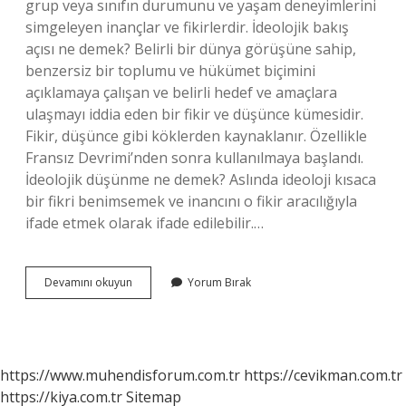
grup veya sınıfın durumunu ve yaşam deneyimlerini
simgeleyen inançlar ve fikirlerdir. İdeolojik bakış
açısı ne demek? Belirli bir dünya görüşüne sahip,
benzersiz bir toplumu ve hükümet biçimini
açıklamaya çalışan ve belirli hedef ve amaçlara
ulaşmayı iddia eden bir fikir ve düşünce kümesidir.
Fikir, düşünce gibi köklerden kaynaklanır. Özellikle
Fransız Devrimi’nden sonra kullanılmaya başlandı.
İdeolojik düşünme ne demek? Aslında ideoloji kısaca
bir fikri benimsemek ve inancını o fikir aracılığıyla
ifade etmek olarak ifade edilebilir.…
Ideolojik
Devamını okuyun
Yorum Bırak
Bir
Söylem
Ne
Demek
https://www.muhendisforum.com.tr
https://cevikman.com.tr
https://kiya.com.tr
Sitemap