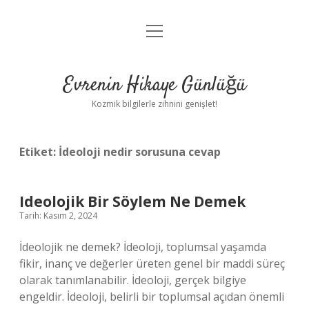
menüyü
Anasayfa
aç
Gizlilik Politikası
Evrenin Hikaye Günlüğü
Yasal Uyarı
Kozmik bilgilerle zihnini genişlet!
Hakkımızda
Etiket:
İdeoloji nedir sorusuna cevap
Ideolojik Bir Söylem Ne Demek
Tarih: Kasım 2, 2024
İdeolojik ne demek? İdeoloji, toplumsal yaşamda
fikir, inanç ve değerler üreten genel bir maddi süreç
olarak tanımlanabilir. İdeoloji, gerçek bilgiye
engeldir. İdeoloji, belirli bir toplumsal açıdan önemli