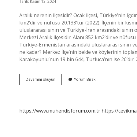
Tarih: Kasım 13, 2024
Aralık nerenin ilçesidir? Ocak ilçesi, Türkiye’nin Iğdır 
km2’dir ve nüfusu 20.133’tür (2022). İlçenin bir kıs
uluslararası sınırı ve Türkiye-İran arasındaki sınırı olu
Merkezi Aralık ilçesidir. Alanı 852 km2’dir ve nüfusu 
Türkiye-Ermenistan arasındaki uluslararası sınırı ve
ne kadar? Merkez İlçe’nin belde ve köylerinin topla
Karakoyunlu’nun 19 bin 644, Tuzluca’nın ise 26’dır. 
Aralık
Devamını okuyun
Yorum Bırak
Hangi
Il
https://www.muhendisforum.com.tr
https://cevikma