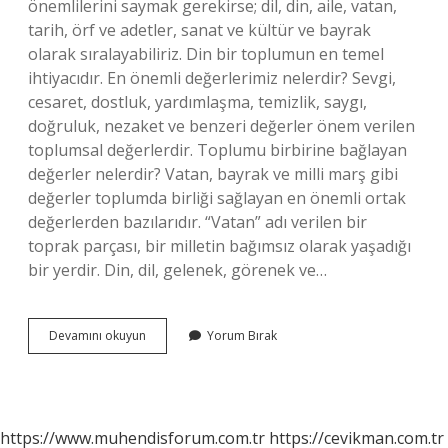
önemlilerini saymak gerekirse; dil, din, aile, vatan,
tarih, örf ve adetler, sanat ve kültür ve bayrak
olarak sıralayabiliriz. Din bir toplumun en temel
ihtiyacıdır. En önemli değerlerimiz nelerdir? Sevgi,
cesaret, dostluk, yardımlaşma, temizlik, saygı,
doğruluk, nezaket ve benzeri değerler önem verilen
toplumsal değerlerdir. Toplumu birbirine bağlayan
değerler nelerdir? Vatan, bayrak ve milli marş gibi
değerler toplumda birliği sağlayan en önemli ortak
değerlerden bazılarıdır. “Vatan” adı verilen bir
toprak parçası, bir milletin bağımsız olarak yaşadığı
bir yerdir. Din, dil, gelenek, görenek ve…
Sağlıklı
Devamını okuyun
Yorum Bırak
Bir
Toplumun
Oluşmasını
Sağlayan
Değerlerimiz
https://www.muhendisforum.com.tr
https://cevikman.com.tr
Nelerdir