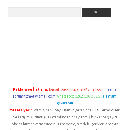
Arama
giriş
Reklam ve İletişim:
E-mail:
backlinkpaneli@gmail.com
Teams:
forumhizmeti@gmail.com
Whatsapp: 0262 606 0 726
Telegram:
@karabul
Yasal Uyarı:
Sitemiz, 5651 Sayılı Kanun gereğince Bilgi Teknolojileri
ve İletişim Kurumu (BTK) tarafından onaylanmış bir Yer Sağlayıcı
olarak hizmet vermektedir. Bu nedenle, sitedeki içerikleri proaktif