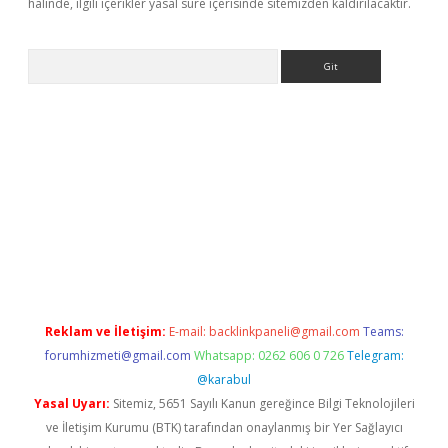
halinde, ilgili içerikler yasal süre içerisinde sitemizden kaldırılacaktır.
Arama
iriş
Reklam ve İletişim:
E-mail:
backlinkpaneli@gmail.com
Teams:
forumhizmeti@gmail.com
Whatsapp: 0262 606 0 726
Telegram:
@karabul
Yasal Uyarı:
Sitemiz, 5651 Sayılı Kanun gereğince Bilgi Teknolojileri
ve İletişim Kurumu (BTK) tarafından onaylanmış bir Yer Sağlayıcı