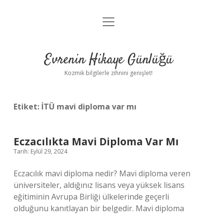
menüyü
Anasayfa
aç
Gizlilik Politikası
Evrenin Hikaye Günlüğü
Yasal Uyarı
Kozmik bilgilerle zihnini genişlet!
Hakkımızda
Etiket:
İTÜ mavi diploma var mı
Eczacılıkta Mavi Diploma Var Mı
Tarih: Eylül 29, 2024
Eczacılık mavi diploma nedir? Mavi diploma veren
üniversiteler, aldığınız lisans veya yüksek lisans
eğitiminin Avrupa Birliği ülkelerinde geçerli
olduğunu kanıtlayan bir belgedir. Mavi diploma