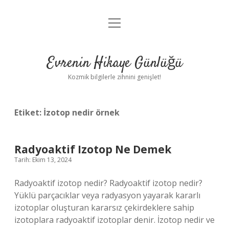
menüyü
Anasayfa
aç
Gizlilik Politikası
Evrenin Hikaye Günlüğü
Yasal Uyarı
Kozmik bilgilerle zihnini genişlet!
Hakkımızda
Etiket:
İzotop nedir örnek
Radyoaktif Izotop Ne Demek
Tarih: Ekim 13, 2024
Radyoaktif izotop nedir? Radyoaktif izotop nedir?
Yüklü parçacıklar veya radyasyon yayarak kararlı
izotoplar oluşturan kararsız çekirdeklere sahip
izotoplara radyoaktif izotoplar denir. İzotop nedir ve