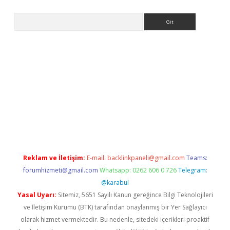
Arama
bet giriş
Reklam ve İletişim:
E-mail:
backlinkpaneli@gmail.com
Teams:
forumhizmeti@gmail.com
Whatsapp: 0262 606 0 726
Telegram:
@karabul
Yasal Uyarı:
Sitemiz, 5651 Sayılı Kanun gereğince Bilgi Teknolojileri
ve İletişim Kurumu (BTK) tarafından onaylanmış bir Yer Sağlayıcı
olarak hizmet vermektedir. Bu nedenle, sitedeki içerikleri proaktif