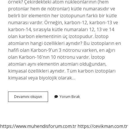
örnek? Çekirdekteki atom nükleonlarının (hem
protonlar hem de nötronlar) kütle numarasıdır ve
belirli bir elementin her izotopunun farklı bir kütle
numarası vardır. Örneğin, karbon-12, karbon-13 ve
karbon-14, sırasıyla kütle numaraları 12, 13 ve 14
olan karbon elementinin üç izotopudur. İzotop
atomların hangi özellikleri aynıdır? Bu izotopların en
hafifi olan Karbon-9’un 3 nötronu varken, en ağırı
olan Karbon-16’nın 10 nötronu vardır. İzotop
atomları aynı elementin atomları olduğundan,
kimyasal özellikleri aynıdır. Tüm karbon izotopları
kimyasal veya biyolojik olarak…
Radyoaktif
Devamını okuyun
Yorum Bırak
Izotop
Ne
Demek
https://www.muhendisforum.com.tr
https://cevikman.com.tr