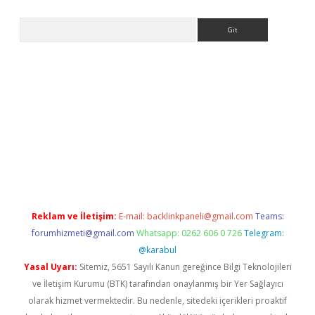
Arama
iriş
Reklam ve İletişim:
E-mail:
backlinkpaneli@gmail.com
Teams:
forumhizmeti@gmail.com
Whatsapp: 0262 606 0 726
Telegram:
@karabul
Yasal Uyarı:
Sitemiz, 5651 Sayılı Kanun gereğince Bilgi Teknolojileri
ve İletişim Kurumu (BTK) tarafından onaylanmış bir Yer Sağlayıcı
olarak hizmet vermektedir. Bu nedenle, sitedeki içerikleri proaktif