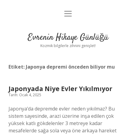
menüyü
Anasayfa
aç
Gizlilik Politikası
Evrenin Hikaye Günlüğü
Yasal Uyarı
Kozmik bilgilerle zihnini genişlet!
Hakkımızda
Etiket:
Japonya depremi önceden biliyor mu
Japonyada Niye Evler Yıkılmıyor
Tarih: Ocak 4, 2025
Japonya’da depremde evler neden yıkılmaz? Bu
sistem sayesinde, arazi üzerine inşa edilen çok
yüksek katlı gökdelenler 3 metreye kadar
mesafelerde sağa sola veya öne arkaya hareket