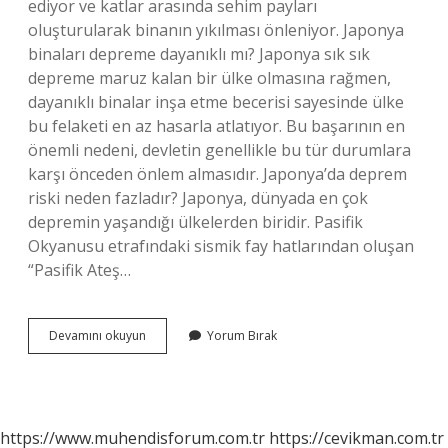
ediyor ve katlar arasında sehim payları
oluşturularak binanın yıkılması önleniyor. Japonya
binaları depreme dayanıklı mı? Japonya sık sık
depreme maruz kalan bir ülke olmasına rağmen,
dayanıklı binalar inşa etme becerisi sayesinde ülke
bu felaketi en az hasarla atlatıyor. Bu başarının en
önemli nedeni, devletin genellikle bu tür durumlara
karşı önceden önlem almasıdır. Japonya’da deprem
riski neden fazladır? Japonya, dünyada en çok
depremin yaşandığı ülkelerden biridir. Pasifik
Okyanusu etrafındaki sismik fay hatlarından oluşan
“Pasifik Ateş…
Japonyada
Devamını okuyun
Yorum Bırak
Niye
Evler
Yıkılmıyor
https://www.muhendisforum.com.tr
https://cevikman.com.tr