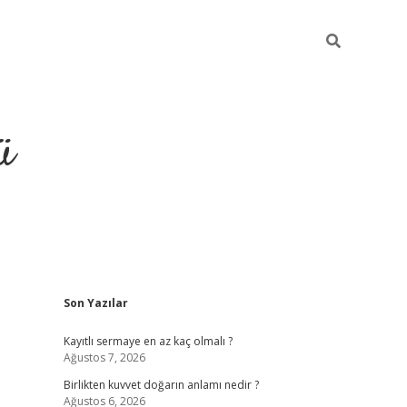
ü
Sidebar
Son Yazılar
hiltonbet giriş
Kayıtlı sermaye en az kaç olmalı ?
Ağustos 7, 2026
Birlikten kuvvet doğarın anlamı nedir ?
Ağustos 6, 2026