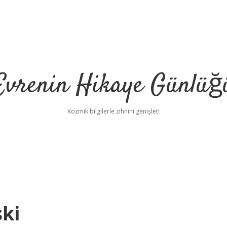
Evrenin Hikaye Günlüğ
Kozmik bilgilerle zihnini genişlet!
ski