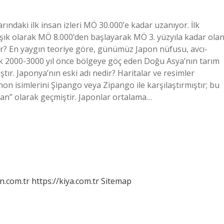
ındaki ilk insan izleri MÖ 30.000’e kadar uzanıyor. İlk
aşık olarak MÖ 8.000’den başlayarak MÖ 3. yüzyıla kadar ola
elir? En yaygın teoriye göre, günümüz Japon nüfusu, avcı-
aşık 2000-3000 yıl önce bölgeye göç eden Doğu Asya’nın tarım
tır. Japonya’nın eski adı nedir? Haritalar ve resimler
ihon isimlerini Şipango veya Zipango ile karşılaştırmıştır; bu
pan” olarak geçmiştir. Japonlar ortalama…
n.com.tr
https://kiya.com.tr
Sitemap