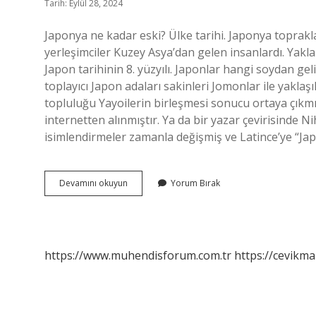
Tarih: Eylül 28, 2024
Japonya ne kadar eski? Ülke tarihi. Japonya topraklar
yerleşimciler Kuzey Asya’dan gelen insanlardı. Yakl
Japon tarihinin 8. yüzyılı. Japonlar hangi soydan g
toplayıcı Japon adaları sakinleri Jomonlar ile yakl
topluluğu Yayoilerin birleşmesi sonucu ortaya çıkmış
internetten alınmıştır. Ya da bir yazar çevirisinde N
isimlendirmeler zamanla değişmiş ve Latince’ye “Ja
Japonlar
Devamını okuyun
Yorum Bırak
Ne
Kadar
Eski
https://www.muhendisforum.com.tr
https://cevikma