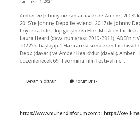
Tarih: Ekim 1, 2024
Amber ve Johnny ne zaman evlendi? Amber, 2008’den 
2015’te Johnny Depp ile evlendi. 2017’de Johnny Dep
boyunca teknoloji girişimcisi Elon Musk ile birlikt
Laura Heard (dava numarası: 2019-2911), ABD’nin Vi
2022’de başlayıp 1 Haziran’da sona eren bir davadır.
Depp (davacı) ve Amber Heard’dür (davalı). Amber 
düzenlenecek 69. Taormina Film Festivali’ne…
Amber
Devamını okuyun
Yorum Bırak
Heard
Johnny
Depp
Kaç
Yıl
https://www.muhendisforum.com.tr
https://cevikma
Evli
Kaldı