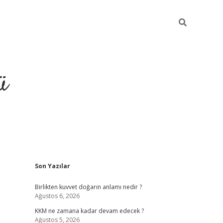
ü
Sidebar
Son Yazılar
hiltonbet giriş
Birlikten kuvvet doğarın anlamı nedir ?
Ağustos 6, 2026
KKM ne zamana kadar devam edecek ?
Ağustos 5, 2026