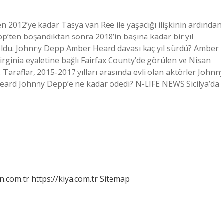
2012’ye kadar Tasya van Ree ile yaşadığı ilişkinin ardında
p’ten boşandıktan sonra 2018’in başına kadar bir yıl
e oldu. Johnny Depp Amber Heard davası kaç yıl sürdü? Amber
rginia eyaletine bağlı Fairfax County’de görülen ve Nisan
 Taraflar, 2015-2017 yılları arasında evli olan aktörler Johnn
Heard Johnny Depp’e ne kadar ödedi? N-LIFE NEWS Sicilya’da
n.com.tr
https://kiya.com.tr
Sitemap