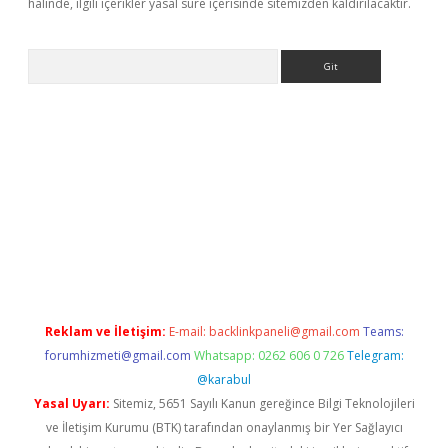
halinde, ilgili içerikler yasal süre içerisinde sitemizden kaldırılacaktır.
Arama
 giriş
Reklam ve İletişim:
E-mail:
backlinkpaneli@gmail.com
Teams:
forumhizmeti@gmail.com
Whatsapp: 0262 606 0 726
Telegram:
@karabul
Yasal Uyarı:
Sitemiz, 5651 Sayılı Kanun gereğince Bilgi Teknolojileri
ve İletişim Kurumu (BTK) tarafından onaylanmış bir Yer Sağlayıcı