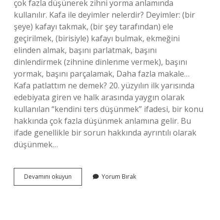
çok fazla düşünerek zihni yorma anlamında
kullanılır. Kafa ile deyimler nelerdir? Deyimler: (bir
şeye) kafayı takmak, (bir şey tarafından) ele
geçirilmek, (birisiyle) kafayı bulmak, ekmeğini
elinden almak, başını parlatmak, başını
dinlendirmek (zihnine dinlenme vermek), başını
yormak, başını parçalamak, Daha fazla makale…
Kafa patlattım ne demek? 20. yüzyılın ilk yarısında
edebiyata giren ve halk arasında yaygın olarak
kullanılan “kendini ters düşünmek” ifadesi, bir konu
hakkında çok fazla düşünmek anlamına gelir. Bu
ifade genellikle bir sorun hakkında ayrıntılı olarak
düşünmek…
Kafa
Devamını okuyun
Yorum Bırak
Patlatmak
Deyim
Mi
Atasözü