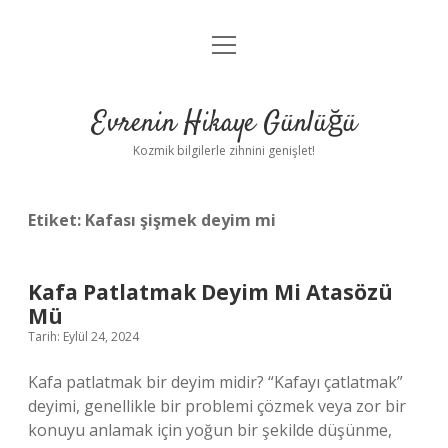
menüyü
Anasayfa
aç
Gizlilik Politikası
Evrenin Hikaye Günlüğü
Yasal Uyarı
Kozmik bilgilerle zihnini genişlet!
Hakkımızda
Etiket:
Kafası şişmek deyim mi
Kafa Patlatmak Deyim Mi Atasözü
Mü
Tarih: Eylül 24, 2024
Kafa patlatmak bir deyim midir? “Kafayı çatlatmak”
deyimi, genellikle bir problemi çözmek veya zor bir
konuyu anlamak için yoğun bir şekilde düşünme,