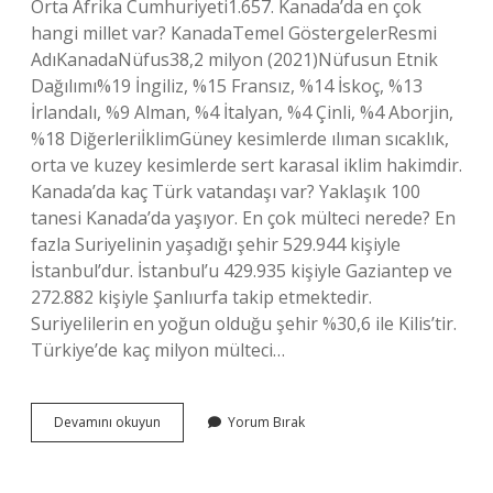
Orta Afrika Cumhuriyeti1.657. Kanada’da en çok
hangi millet var? KanadaTemel GöstergelerResmi
AdıKanadaNüfus38,2 milyon (2021)Nüfusun Etnik
Dağılımı%19 İngiliz, %15 Fransız, %14 İskoç, %13
İrlandalı, %9 Alman, %4 İtalyan, %4 Çinli, %4 Aborjin,
%18 DiğerleriİklimGüney kesimlerde ılıman sıcaklık,
orta ve kuzey kesimlerde sert karasal iklim hakimdir.
Kanada’da kaç Türk vatandaşı var? Yaklaşık 100
tanesi Kanada’da yaşıyor. En çok mülteci nerede? En
fazla Suriyelinin yaşadığı şehir 529.944 kişiyle
İstanbul’dur. İstanbul’u 429.935 kişiyle Gaziantep ve
272.882 kişiyle Şanlıurfa takip etmektedir.
Suriyelilerin en yoğun olduğu şehir %30,6 ile Kilis’tir.
Türkiye’de kaç milyon mülteci…
Kanadada
Devamını okuyun
Yorum Bırak
Kaç
Milyon
Mülteci