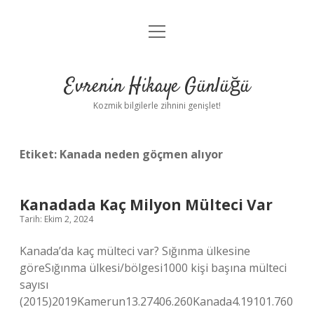
menüyü
Anasayfa
aç
Gizlilik Politikası
Evrenin Hikaye Günlüğü
Yasal Uyarı
Kozmik bilgilerle zihnini genişlet!
Hakkımızda
Etiket:
Kanada neden göçmen alıyor
Kanadada Kaç Milyon Mülteci Var
Tarih: Ekim 2, 2024
Kanada’da kaç mülteci var? Sığınma ülkesine
göreSığınma ülkesi/bölgesi1000 kişi başına mülteci
sayısı
(2015)2019Kamerun13.27406.260Kanada4.19101.760