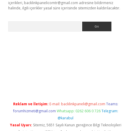
içerikleri,
backlinkpanelicomtr@gmail.com
adresine bildirmeniz
halinde, ilgili içerikler yasal süre içerisinde sitemizden kaldırılacaktır.
Arama
iriş
Reklam ve İletişim:
E-mail:
backlinkpaneli@gmail.com
Teams:
forumhizmeti@gmail.com
Whatsapp: 0262 606 0 726
Telegram:
@karabul
Yasal Uyarı:
Sitemiz, 5651 Sayılı Kanun gereğince Bilgi Teknolojileri