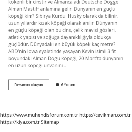
kökenli bir cinstir ve Almanca adı Deutsche Dogge,
Alman Mastiff anlamına gelir. Dünyanın en güçlü
köpeği kim? Sibirya Kurdu, Husky olarak da bilinir,
uzun yıllardır kızak köpeği olarak anılır. Dünyanın
en güçlü köpeği olan bu cins, çelik mavisi gözleri,
atletik yapısı ve soğuğa dayanıklılığıyla oldukça
güçlüdür. Dünyadaki en büyük köpek kaç metre?
ABD’nin Iowa eyaletinde yaşayan Kevin isimli 3 fit
boyundaki Alman Dogu köpeği, 20 Mart’ta dünyanın
en uzun köpeği unvanını…
Dünyanın
Devamını okuyun
6 Yorum
En
Büyük
Köpeği
Nedir
https://www.muhendisforum.com.tr
https://cevikman.com.tr
https://kiya.com.tr
Sitemap