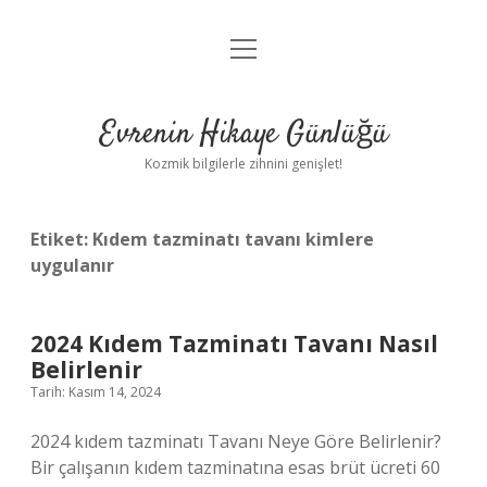
menüyü
Anasayfa
aç
Gizlilik Politikası
Evrenin Hikaye Günlüğü
Yasal Uyarı
Kozmik bilgilerle zihnini genişlet!
Hakkımızda
Etiket:
Kıdem tazminatı tavanı kimlere
uygulanır
2024 Kıdem Tazminatı Tavanı Nasıl
Belirlenir
Tarih: Kasım 14, 2024
2024 kıdem tazminatı Tavanı Neye Göre Belirlenir?
Bir çalışanın kıdem tazminatına esas brüt ücreti 60