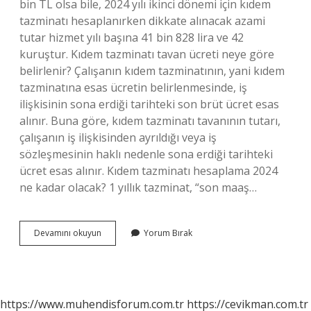
bin TL olsa bile, 2024 yılı ikinci dönemi için kıdem
tazminatı hesaplanırken dikkate alınacak azami
tutar hizmet yılı başına 41 bin 828 lira ve 42
kuruştur. Kıdem tazminatı tavan ücreti neye göre
belirlenir? Çalışanın kıdem tazminatının, yani kıdem
tazminatına esas ücretin belirlenmesinde, iş
ilişkisinin sona erdiği tarihteki son brüt ücret esas
alınır. Buna göre, kıdem tazminatı tavanının tutarı,
çalışanın iş ilişkisinden ayrıldığı veya iş
sözleşmesinin haklı nedenle sona erdiği tarihteki
ücret esas alınır. Kıdem tazminatı hesaplama 2024
ne kadar olacak? 1 yıllık tazminat, “son maaş…
2024
Devamını okuyun
Yorum Bırak
Kıdem
Tazminatı
Tavanı
Nasıl
Belirlenir
https://www.muhendisforum.com.tr
https://cevikman.com.tr