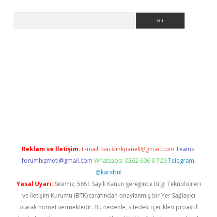
Arama
giriş
Reklam ve İletişim:
E-mail:
backlinkpaneli@gmail.com
Teams:
forumhizmeti@gmail.com
Whatsapp: 0262 606 0 726
Telegram:
@karabul
Yasal Uyarı:
Sitemiz, 5651 Sayılı Kanun gereğince Bilgi Teknolojileri
ve İletişim Kurumu (BTK) tarafından onaylanmış bir Yer Sağlayıcı
olarak hizmet vermektedir. Bu nedenle, sitedeki içerikleri proaktif