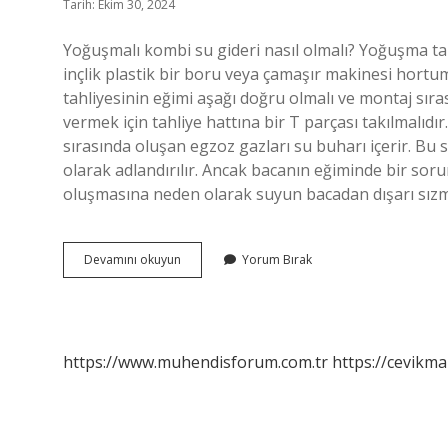
Tarih: Ekim 30, 2024
Yoğuşmalı kombi su gideri nasıl olmalı? Yoğuşma ta
inçlik plastik bir boru veya çamaşır makinesi hortu
tahliyesinin eğimi aşağı doğru olmalı ve montaj sıras
vermek için tahliye hattına bir T parçası takılmalı
sırasında oluşan egzoz gazları su buharı içerir. Bu 
olarak adlandırılır. Ancak bacanın eğiminde bir soru
oluşmasına neden olarak suyun bacadan dışarı sızm
Yoğuşmalı
Devamını okuyun
Yorum Bırak
Kombi
Günde
Kaç
Litre
Su
https://www.muhendisforum.com.tr
https://cevikma
Atar