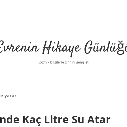
Evrenin Hikaye Günlüğ
Kozmik bilgilerle zihnini genişlet!
e yarar
de Kaç Litre Su Atar