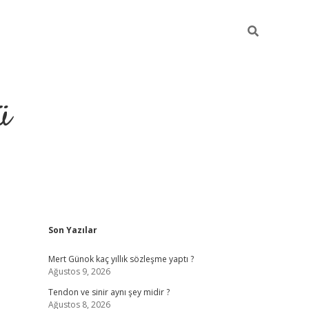
ü
Sidebar
Son Yazılar
hiltonbet giriş
Mert Günok kaç yıllık sözleşme yaptı ?
Ağustos 9, 2026
Tendon ve sinir aynı şey midir ?
Ağustos 8, 2026