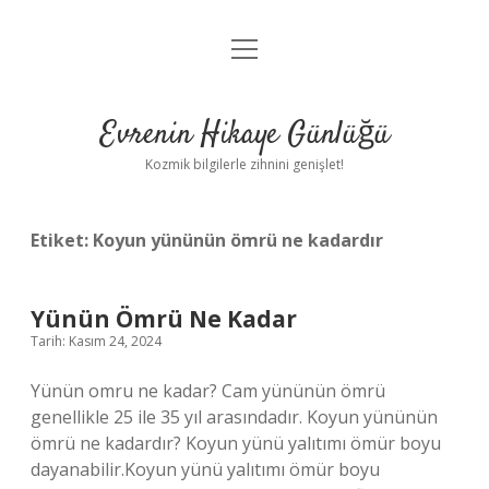
menüyü
Anasayfa
aç
Gizlilik Politikası
Evrenin Hikaye Günlüğü
Yasal Uyarı
Kozmik bilgilerle zihnini genişlet!
Hakkımızda
Etiket:
Koyun yününün ömrü ne kadardır
Yünün Ömrü Ne Kadar
Tarih: Kasım 24, 2024
Yünün omru ne kadar? Cam yününün ömrü
genellikle 25 ile 35 yıl arasındadır. Koyun yününün
ömrü ne kadardır? Koyun yünü yalıtımı ömür boyu
dayanabilir.Koyun yünü yalıtımı ömür boyu