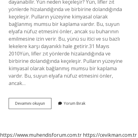
dayanabilir. Yün neden keçeleşir? Yün, lifler zıt
yönlerde hizalandığında ve birbirine dolandığında
keçeleşir. Pulların yüzeyine kimyasal olarak
bağlanmış mumsu bir kaplama vardır. Bu, suyun
elyafa nüfuz etmesini önler, ancak su buharının
emilmesine izin verir. Bu, yünü su itici ve su bazlı
lekelere karşı dayanıklı hale getirir.31 Mayıs
2010Yün, lifler zıt yönlerde hizalandığında ve
birbirine dolandığında keçeleşir. Pulların yüzeyine
kimyasal olarak bağlanmış mumsu bir kaplama
vardır. Bu, suyun elyafa nüfuz etmesini önler,
ancak…
Yünün
Devamını okuyun
Yorum Bırak
Ömrü
Ne
Kadar
https://www.muhendisforum.com.tr
https://cevikman.com.tr