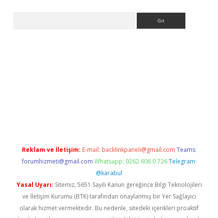
Arama
iriş
Reklam ve İletişim:
E-mail:
backlinkpaneli@gmail.com
Teams:
forumhizmeti@gmail.com
Whatsapp: 0262 606 0 726
Telegram:
@karabul
Yasal Uyarı:
Sitemiz, 5651 Sayılı Kanun gereğince Bilgi Teknolojileri
ve İletişim Kurumu (BTK) tarafından onaylanmış bir Yer Sağlayıcı
olarak hizmet vermektedir. Bu nedenle, sitedeki içerikleri proaktif