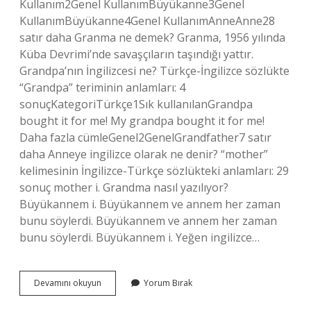
Kullanım2Genel KullanımBüyükanne3Genel
KullanımBüyükanne4Genel KullanımAnneAnne28
satır daha Granma ne demek? Granma, 1956 yılında
Küba Devrimi’nde savaşçıların taşındığı yattır.
Grandpa’nın İngilizcesi ne? Türkçe-İngilizce sözlükte
“Grandpa” teriminin anlamları: 4
sonuçKategoriTürkçe1Sık kullanılanGrandpa
bought it for me! My grandpa bought it for me!
Daha fazla cümleGenel2GenelGrandfather7 satır
daha Anneye ingilizce olarak ne denir? “mother”
kelimesinin İngilizce-Türkçe sözlükteki anlamları: 29
sonuç mother i. Grandma nasıl yazılıyor?
Büyükannem i. Büyükannem ve annem her zaman
bunu söylerdi. Büyükannem ve annem her zaman
bunu söylerdi. Büyükannem i. Yeğen ingilizce…
Grandma
Devamını okuyun
Yorum Bırak
Ne
Demek