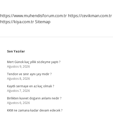
https://www.muhendisforum.com.tr
https://cevikman.com.tr
https://kiya.com.tr
Sitemap
Sidebar
Son Yazılar
Mert Günok kaç yıllık sözleşme yaptı ?
Ağustos 9, 2026
Tendon ve sinir aynı şey midir ?
Ağustos 8, 2026
Kayıtlı sermaye en az kaç olmalı ?
Ağustos 7, 2026
Birlikten kuvvet doğarın anlamı nedir ?
Ağustos 6, 2026
KKM ne zamana kadar devam edecek ?