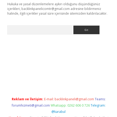
Hukuka ve yasal düzenlemelere aykırı olduğunu düşündüğünüz
içerikleri,
backlinkpanelicomtr@gmail.com
adresine bildirmeniz
halinde, ilgili içerikler yasal süre içerisinde sitemizden kaldırılacaktır.
Arama
giriş
Reklam ve İletişim:
E-mail:
backlinkpaneli@gmail.com
Teams:
forumhizmeti@gmail.com
Whatsapp: 0262 606 0 726
Telegram:
@karabul