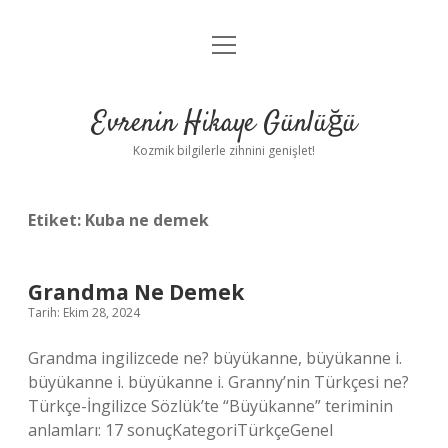
menüyü
Anasayfa
aç
Gizlilik Politikası
Evrenin Hikaye Günlüğü
Yasal Uyarı
Kozmik bilgilerle zihnini genişlet!
Hakkımızda
Etiket:
Kuba ne demek
Grandma Ne Demek
Tarih: Ekim 28, 2024
Grandma ingilizcede ne? büyükanne, büyükanne i.
büyükanne i. büyükanne i. Granny’nin Türkçesi ne?
Türkçe-İngilizce Sözlük’te “Büyükanne” teriminin
anlamları: 17 sonuçKategoriTürkçeGenel