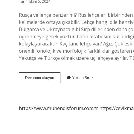
Tarih: Ekim 5, 2024
Rusça ve lehçe benzer mi? Rus lehçeleri birbirinden f
kelimelerde ortaya çıkabilir. Lehçe hangi dile benziy
Bulgarca ve Ukraynaca gibi Sırp dillerinden daha çok 
öğrenmeye gerek yoktur. Latin alfabesini kullandığı
kolaylaştıracaktır. Kaç tane lehçe var? Ağız; Çok esk
önemli fonolojik ve morfolojik farklılıklar gösteren d
Yakutça ve Türkçe olmak üzere üç lehçeye ayrılır. Tü
Hangi
Devamını okuyun
Yorum Bırak
Ülke
Lehçe
Konuşuyor
https://www.muhendisforum.com.tr
https://cevikma