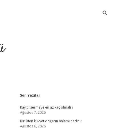
ü
Sidebar
Son Yazılar
hiltonbet giriş
Kayıtlı sermaye en az kaç olmalı ?
Ağustos 7, 2026
Birlikten kuvvet doğarın anlamı nedir ?
Ağustos 6, 2026