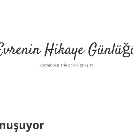
Evrenin Hikaye Günlüğ
Kozmik bilgilerle zihnini genişlet!
onuşuyor