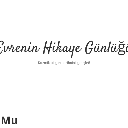
Evrenin Hikaye Günlüğ
Kozmik bilgilerle zihnini genişlet!
l Mu