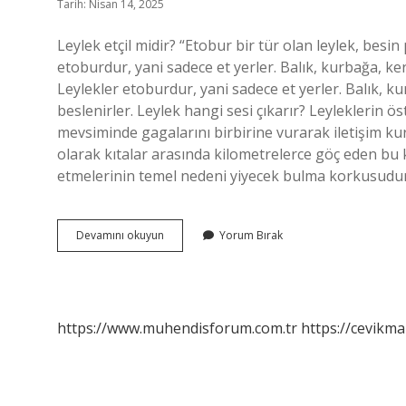
Tarih: Nisan 14, 2025
Leylek etçil midir? “Etobur bir tür olan leylek, besin
etoburdur, yani sadece et yerler. Balık, kurbağa, ke
Leylekler etoburdur, yani sadece et yerler. Balık, 
beslenirler. Leylek hangi sesi çıkarır? Leyleklerin 
mevsiminde gagalarını birbirine vurarak iletişim kur
olarak kıtalar arasında kilometrelerce göç eden bu 
etmelerinin temel nedeni yiyecek bulma korkusudur.
Leylek
Devamını okuyun
Yorum Bırak
Etçil
Mi
Otçul
Mu
https://www.muhendisforum.com.tr
https://cevikma