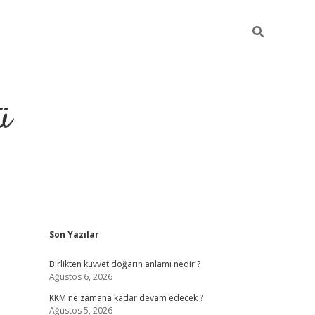
ü
Sidebar
Son Yazılar
hiltonbet giriş
Birlikten kuvvet doğarın anlamı nedir ?
Ağustos 6, 2026
KKM ne zamana kadar devam edecek ?
Ağustos 5, 2026