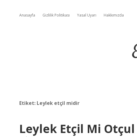
Anasayfa
Gizlilik Politikası
Yasal Uyarı
Hakkımızda
Etiket:
Leylek etçil midir
Leylek Etçil Mi Otçu