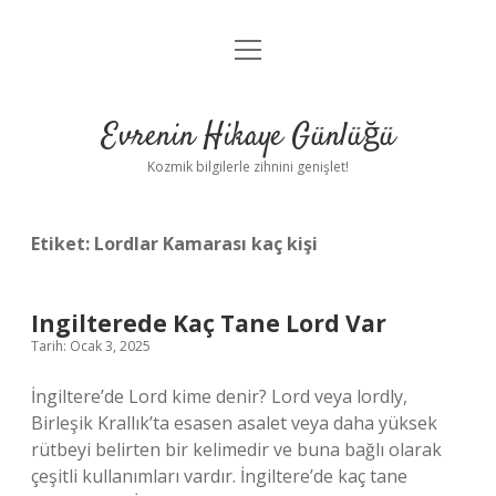
menüyü
Anasayfa
aç
Gizlilik Politikası
Evrenin Hikaye Günlüğü
Yasal Uyarı
Kozmik bilgilerle zihnini genişlet!
Hakkımızda
Etiket:
Lordlar Kamarası kaç kişi
Ingilterede Kaç Tane Lord Var
Tarih: Ocak 3, 2025
İngiltere’de Lord kime denir? Lord veya lordly,
Birleşik Krallık’ta esasen asalet veya daha yüksek
rütbeyi belirten bir kelimedir ve buna bağlı olarak
çeşitli kullanımları vardır. İngiltere’de kaç tane