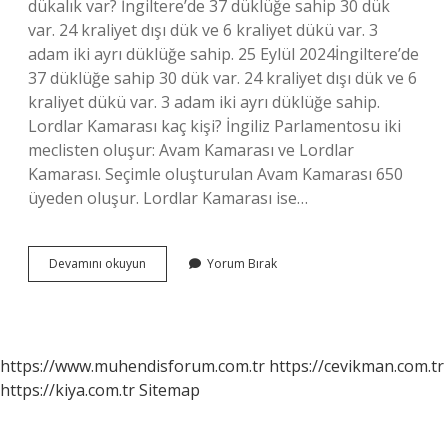
dükalık var? İngiltere’de 37 düklüğe sahip 30 dük
var. 24 kraliyet dışı dük ve 6 kraliyet dükü var. 3
adam iki ayrı düklüğe sahip. 25 Eylül 2024İngiltere’de
37 düklüğe sahip 30 dük var. 24 kraliyet dışı dük ve 6
kraliyet dükü var. 3 adam iki ayrı düklüğe sahip.
Lordlar Kamarası kaç kişi? İngiliz Parlamentosu iki
meclisten oluşur: Avam Kamarası ve Lordlar
Kamarası. Seçimle oluşturulan Avam Kamarası 650
üyeden oluşur. Lordlar Kamarası ise…
Ingilterede
Devamını okuyun
Yorum Bırak
Kaç
Tane
Lord
Var
https://www.muhendisforum.com.tr
https://cevikman.com.tr
https://kiya.com.tr
Sitemap