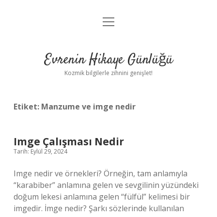
menüyü
Anasayfa
aç
Gizlilik Politikası
Evrenin Hikaye Günlüğü
Yasal Uyarı
Kozmik bilgilerle zihnini genişlet!
Hakkımızda
Etiket:
Manzume ve imge nedir
Imge Çalışması Nedir
Tarih: Eylül 29, 2024
Imge nedir ve örnekleri? Örneğin, tam anlamıyla
“karabiber” anlamına gelen ve sevgilinin yüzündeki
doğum lekesi anlamına gelen “fülfül” kelimesi bir
imgedir. İmge nedir? Şarkı sözlerinde kullanılan