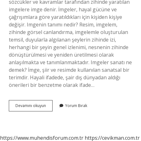
sözcükler ve kavramlar tarafından zihinde yaratılan
imgelere imge denir. İmgeler, hayal gücüne ve
çağrışımlara göre yaratıldıkları için kişiden kişiye
değişir. Imgenin tanımı nedir? Resim, imgelem,
zihinde görsel canlandırma, imgelemle oluşturulan
temsil, duyularla algılanan şeylerin zihinde izi,
herhangi bir şeyin genel izlenimi, nesnenin zihinde
dönüştürülmesi ve yeniden üretilmesi olarak
anlaşılmakta ve tanımlanmaktadır. Imgeler sanatı ne
demek? İmge, şiir ve resimde kullanılan sanatsal bir
terimdir. Hayali ifadede, şair dış dünyadan aldığı
önerileri bir benzetme olarak ifade…
Imge
Devamını okuyun
Yorum Bırak
Çalışması
Nedir
https://www.muhendisforum.com.tr
https://cevikman.com.tr