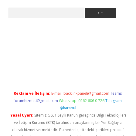
Arama
giriş
Reklam ve İletişim:
E-mail:
backlinkpaneli@gmail.com
Teams:
forumhizmeti@gmail.com
Whatsapp: 0262 606 0 726
Telegram:
@karabul
Yasal Uyarı:
Sitemiz, 5651 Sayılı Kanun gereğince Bilgi Teknolojileri
ve İletişim Kurumu (BTK) tarafından onaylanmış bir Yer Sağlayıcı
olarak hizmet vermektedir. Bu nedenle, sitedeki içerikleri proaktif