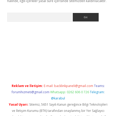
halinde, ilgili içerikler yasal süre içerisinde sitemizden kaldırılacaktır.
Arama
iriş
Reklam ve İletişim:
E-mail:
backlinkpaneli@gmail.com
Teams:
forumhizmeti@gmail.com
Whatsapp: 0262 606 0 726
Telegram:
@karabul
Yasal Uyarı:
Sitemiz, 5651 Sayılı Kanun gereğince Bilgi Teknolojileri
ve İletişim Kurumu (BTK) tarafından onaylanmış bir Yer Sağlayıcı