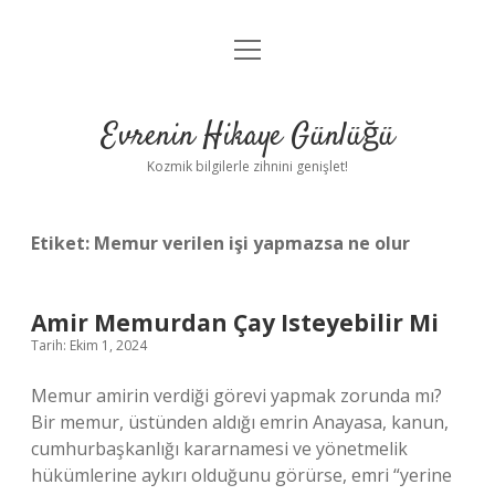
menüyü
Anasayfa
aç
Gizlilik Politikası
Evrenin Hikaye Günlüğü
Yasal Uyarı
Kozmik bilgilerle zihnini genişlet!
Hakkımızda
Etiket:
Memur verilen işi yapmazsa ne olur
Amir Memurdan Çay Isteyebilir Mi
Tarih: Ekim 1, 2024
Memur amirin verdiği görevi yapmak zorunda mı?
Bir memur, üstünden aldığı emrin Anayasa, kanun,
cumhurbaşkanlığı kararnamesi ve yönetmelik
hükümlerine aykırı olduğunu görürse, emri “yerine