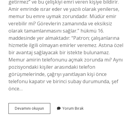
getirmez” ve bu çelişkiyi emri veren kişiye bildirir.
Amir emrinde ısrar eder ve yazılı olarak yenilerse,
memur bu emre uymak zorundadır. Müdür emir
verebilir mi? Görevlerin zamanında ve eksiksiz
olarak tamamlanmasını sağlar.” hükmü 16.
maddesinde yer almaktadır: “Patron; çalışanlarına
hizmetle ilgili olmayan emirler veremez. Astına özel
bir avantaj sağlayacak bir istekte bulunamaz.
Memur amirin telefonunu açmak zorunda mı? Aynı
pozisyondaki kişiler arasındaki telefon
görüşmelerinde, çağrıyı yanıtlayan kişi önce
telefonu kapatır ve birinci subay durumunda, şef
önce…
Amir
Devamını okuyun
Yorum Bırak
Memurdan
Çay
Isteyebilir
Mi