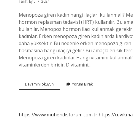
Tarih: Eylül 7, 2024
Menopoza giren kadın hangi ilaçları kullanmalı? Me
hormon replasman tedavisi (HRT) kullanılır. Bu amaç
kullanılır. Menopoz hormon ilacı kullanmak gereki
kadınlar. Erken menopoza giren kadınlarda kardiyovas
daha yüksektir. Bu nedenle erken menopoza giren ha
basmasına hangi ilaç iyi gelir? Bu amaçla en sık terc
Menopoza giren kadınlar Hangi vitamini kullanmal
vitaminlerden biridir. D vitamini…
Menopozda
Devamını okuyun
Yorum Bırak
Hangi
Hap
Kullanılır
https://www.muhendisforum.com.tr
https://cevikma