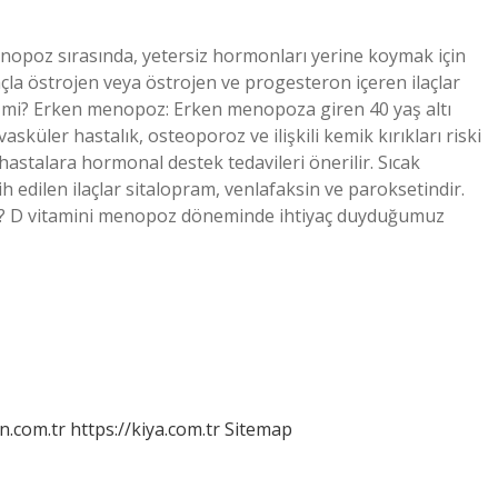
nopoz sırasında, yetersiz hormonları yerine koymak için
la östrojen veya östrojen ve progesteron içeren ilaçlar
r mi? Erken menopoz: Erken menopoza giren 40 yaş altı
küler hastalık, osteoporoz ve ilişkili kemik kırıkları riski
stalara hormonal destek tedavileri önerilir. Sıcak
ih edilen ilaçlar sitalopram, venlafaksin ve paroksetindir.
ı? D vitamini menopoz döneminde ihtiyaç duyduğumuz
n.com.tr
https://kiya.com.tr
Sitemap