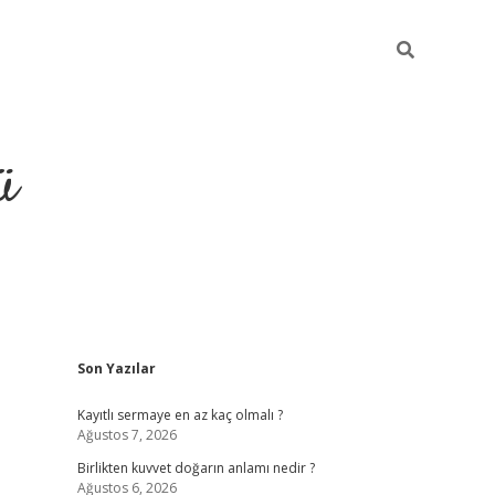
ü
Sidebar
Son Yazılar
hiltonbet giriş
Kayıtlı sermaye en az kaç olmalı ?
Ağustos 7, 2026
Birlikten kuvvet doğarın anlamı nedir ?
Ağustos 6, 2026