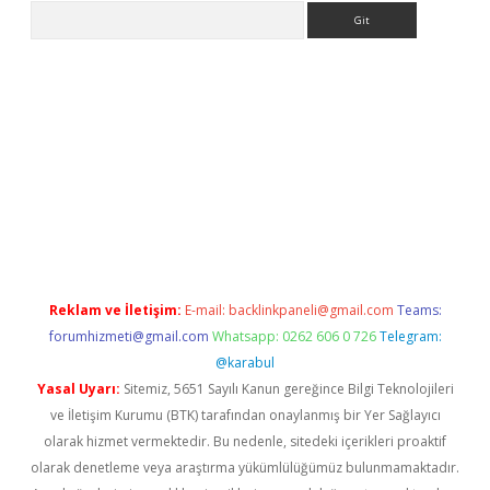
Arama
iriş
Reklam ve İletişim:
E-mail:
backlinkpaneli@gmail.com
Teams:
forumhizmeti@gmail.com
Whatsapp: 0262 606 0 726
Telegram:
@karabul
Yasal Uyarı:
Sitemiz, 5651 Sayılı Kanun gereğince Bilgi Teknolojileri
ve İletişim Kurumu (BTK) tarafından onaylanmış bir Yer Sağlayıcı
olarak hizmet vermektedir. Bu nedenle, sitedeki içerikleri proaktif
olarak denetleme veya araştırma yükümlülüğümüz bulunmamaktadır.