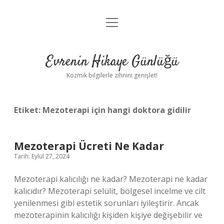
menüyü
Anasayfa
aç
Gizlilik Politikası
Evrenin Hikaye Günlüğü
Yasal Uyarı
Kozmik bilgilerle zihnini genişlet!
Hakkımızda
Etiket:
Mezoterapi için hangi doktora gidilir
Mezoterapi Ücreti Ne Kadar
Tarih: Eylül 27, 2024
Mezoterapi kalıcılığı ne kadar? Mezoterapi ne kadar
kalıcıdır? Mezoterapi selülit, bölgesel incelme ve cilt
yenilenmesi gibi estetik sorunları iyileştirir. Ancak
mezoterapinin kalıcılığı kişiden kişiye değişebilir ve