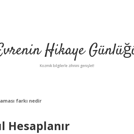
Evrenin Hikaye Günlüğ
Kozmik bilgilerle zihnini genişlet!
aması farkı nedir
l Hesaplanır