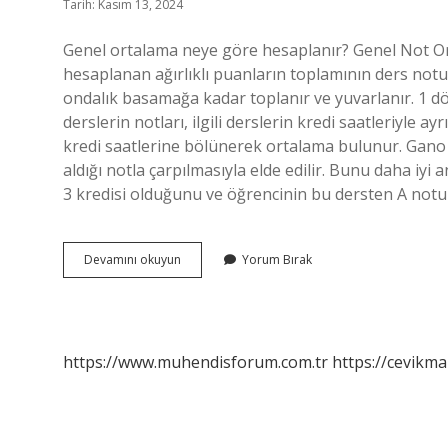
Tarih: Kasım 13, 2024
Genel ortalama neye göre hesaplanır? Genel Not Or
hesaplanan ağırlıklı puanların toplamının ders not
ondalık basamağa kadar toplanır ve yuvarlanır. 1 d
derslerin notları, ilgili derslerin kredi saatleriyle ay
kredi saatlerine bölünerek ortalama bulunur. Gano n
aldığı notla çarpılmasıyla elde edilir. Bunu daha iyi 
3 kredisi olduğunu ve öğrencinin bu dersten A notu 
Genel
Devamını okuyun
Yorum Bırak
Ortalama
Nasıl
Hesaplanır
https://www.muhendisforum.com.tr
https://cevikma