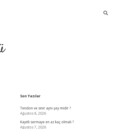
ü
Sidebar
Son Yazılar
hiltonbet giriş
Tendon ve sinir aynı şey midir ?
Ağustos 8, 2026
Kayıtlı sermaye en az kaç olmalı ?
Ağustos 7, 2026