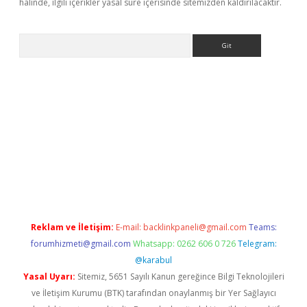
halinde, ilgili içerikler yasal süre içerisinde sitemizden kaldırılacaktır.
Arama
iriş
Reklam ve İletişim:
E-mail:
backlinkpaneli@gmail.com
Teams:
forumhizmeti@gmail.com
Whatsapp: 0262 606 0 726
Telegram:
@karabul
Yasal Uyarı:
Sitemiz, 5651 Sayılı Kanun gereğince Bilgi Teknolojileri
ve İletişim Kurumu (BTK) tarafından onaylanmış bir Yer Sağlayıcı