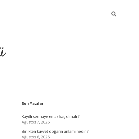
ü
Sidebar
Son Yazılar
hiltonbet giriş
Kayıtlı sermaye en az kaç olmalı ?
Ağustos 7, 2026
Birlikten kuvvet doğarın anlamı nedir ?
Ağustos 6, 2026