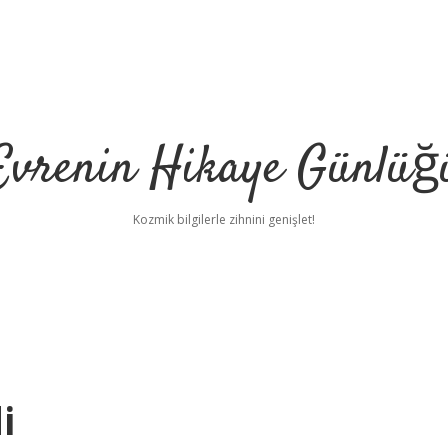
Evrenin Hikaye Günlüğ
Kozmik bilgilerle zihnini genişlet!
i