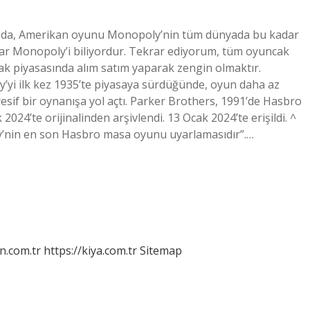
ında, Amerikan oyunu Monopoly’nin tüm dünyada bu kadar
ular Monopoly’i biliyordur. Tekrar ediyorum, tüm oyuncak
 piyasasında alım satım yaparak zengin olmaktır.
’yi ilk kez 1935’te piyasaya sürdüğünde, oyun daha az
resif bir oynanışa yol açtı. Parker Brothers, 1991’de Hasbro
024’te orijinalinden arşivlendi. 13 Ocak 2024’te erişildi. ^
ly’nin en son Hasbro masa oyunu uyarlamasıdır”.…
n.com.tr
https://kiya.com.tr
Sitemap