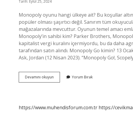
Tarih: Eylül 25, 2024
Monopoly oyunu hangi ülkeye ait? Bu koşullar alt
popüler olması şaşırtıcı değil. Sanırım tüm okuyuc
mağazalarında mevcuttur. Oyunun temel amacı emlak
Monopoly’in sahibi kim? Parker Brothers, Monopoly
kapitalist vergi kuralını içermiyordu, bu da daha ag
tarafından satın alındı. Monopoly Go kimin? 13 Ocak 2
Ask, Jordan (12 Nisan 2023). “Monopoly Go!, Scope
Monopoly
Devamını okuyun
Yorum Bırak
Kimin
Icadi
https://www.muhendisforum.com.tr
https://cevikma