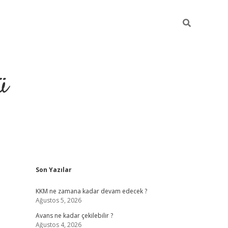
ü
Sidebar
Son Yazılar
hiltonbet giriş
KKM ne zamana kadar devam edecek ?
Ağustos 5, 2026
Avans ne kadar çekilebilir ?
Ağustos 4, 2026