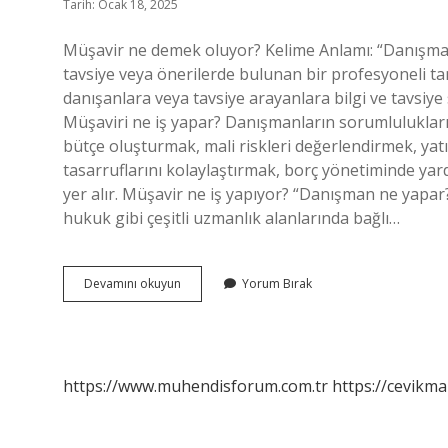
Tarih: Ocak 18, 2025
Müşavir ne demek oluyor? Kelime Anlamı: “Danışman”
tavsiye veya önerilerde bulunan bir profesyoneli tanı
danışanlara veya tavsiye arayanlara bilgi ve tavsiye
Müşaviri ne iş yapar? Danışmanların sorumlulukları
bütçe oluşturmak, mali riskleri değerlendirmek, yatı
tasarruflarını kolaylaştırmak, borç yönetiminde yar
yer alır. Müşavir ne iş yapıyor? “Danışman ne yapar?
hukuk gibi çeşitli uzmanlık alanlarında bağlı…
Müşavir
Devamını okuyun
Yorum Bırak
Danışman
Ne
Demek
https://www.muhendisforum.com.tr
https://cevikma