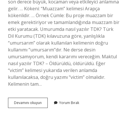
son derece büyük, kocaman veya etkileyici anlamına
gelir. … Kökeni: “Muazzam” kelimesi Arapça
kökenlidir. … Örnek Cümle: Bu proje muazzam bir
emek gerektiriyor ve tamamlandığında muazzam bir
etki yaratacak. Umurumda nasıl yazılır TDK? Türk
Dil Kurumu (TDK) kılavuzuna göre, yanlışlıkla
“umursarım” olarak kullanılan kelimenin doğru
kullanımı “umursarım”dır. Ne derse desin
umursamıyorum, kendi kararımı vereceğim. Maktul
nasıl yazılır TDK? – Öldürüldü, öldürüldü. Eğer
“victim” kelimesi yukarıda verilen anlamda
kullanılacaksa, doğru yazımı “victim” olmalıdır.
Kelimenin tam…
Mahrum
Devamını okuyun
Yorum Bırak
Nasıl
Yazılır
Tdk