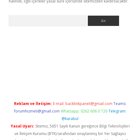
halinde, ilgili içerikler yasal süre içerisinde sitemizden kaldırılacaktır.
Arama
iriş
Reklam ve İletişim:
E-mail:
backlinkpaneli@gmail.com
Teams:
forumhizmeti@gmail.com
Whatsapp: 0262 606 0 726
Telegram:
@karabul
Yasal Uyarı:
Sitemiz, 5651 Sayılı Kanun gereğince Bilgi Teknolojileri
ve İletişim Kurumu (BTK) tarafından onaylanmış bir Yer Sağlayıcı