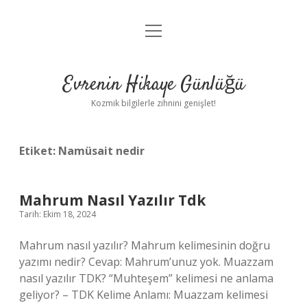
menüyü
Anasayfa
aç
Gizlilik Politikası
Evrenin Hikaye Günlüğü
Yasal Uyarı
Kozmik bilgilerle zihnini genişlet!
Hakkımızda
Etiket:
Namüsait nedir
Mahrum Nasıl Yazılır Tdk
Tarih: Ekim 18, 2024
Mahrum nasıl yazılır? Mahrum kelimesinin doğru
yazımı nedir? Cevap: Mahrum’unuz yok. Muazzam
nasıl yazılır TDK? “Muhteşem” kelimesi ne anlama
geliyor? – TDK Kelime Anlamı: Muazzam kelimesi