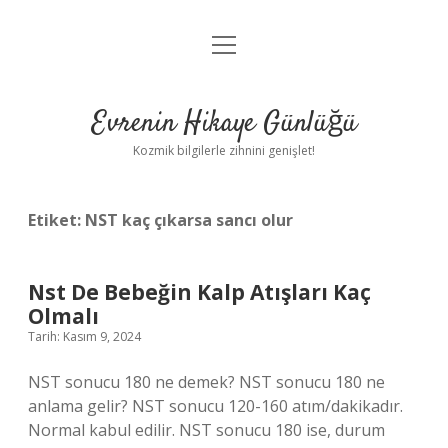
menüyü
Anasayfa
aç
Gizlilik Politikası
Evrenin Hikaye Günlüğü
Yasal Uyarı
Kozmik bilgilerle zihnini genişlet!
Hakkımızda
Etiket:
NST kaç çıkarsa sancı olur
Nst De Bebeğin Kalp Atışları Kaç
Olmalı
Tarih: Kasım 9, 2024
NST sonucu 180 ne demek? NST sonucu 180 ne
anlama gelir? NST sonucu 120-160 atım/dakikadır.
Normal kabul edilir. NST sonucu 180 ise, durum