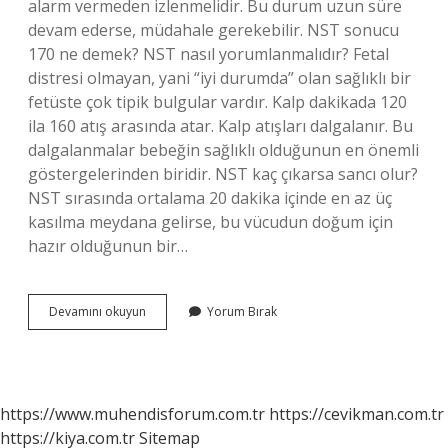
alarm vermeden izlenmelidir. Bu durum uzun süre
devam ederse, müdahale gerekebilir. NST sonucu
170 ne demek? NST nasıl yorumlanmalıdır? Fetal
distresi olmayan, yani “iyi durumda” olan sağlıklı bir
fetüste çok tipik bulgular vardır. Kalp dakikada 120
ila 160 atış arasında atar. Kalp atışları dalgalanır. Bu
dalgalanmalar bebeğin sağlıklı olduğunun en önemli
göstergelerinden biridir. NST kaç çıkarsa sancı olur?
NST sırasında ortalama 20 dakika içinde en az üç
kasılma meydana gelirse, bu vücudun doğum için
hazır olduğunun bir…
Nst
Devamını okuyun
Yorum Bırak
De
Bebeğin
Kalp
Atışları
Kaç
https://www.muhendisforum.com.tr
https://cevikman.com.tr
Olmalı
https://kiya.com.tr
Sitemap