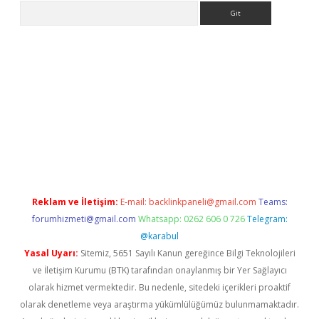
Arama
 giriş
Reklam ve İletişim:
E-mail:
backlinkpaneli@gmail.com
Teams:
forumhizmeti@gmail.com
Whatsapp: 0262 606 0 726
Telegram:
@karabul
Yasal Uyarı:
Sitemiz, 5651 Sayılı Kanun gereğince Bilgi Teknolojileri
ve İletişim Kurumu (BTK) tarafından onaylanmış bir Yer Sağlayıcı
olarak hizmet vermektedir. Bu nedenle, sitedeki içerikleri proaktif
olarak denetleme veya araştırma yükümlülüğümüz bulunmamaktadır.