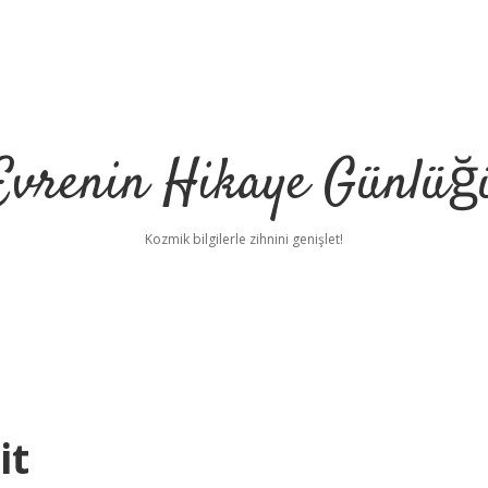
Evrenin Hikaye Günlüğ
Kozmik bilgilerle zihnini genişlet!
it