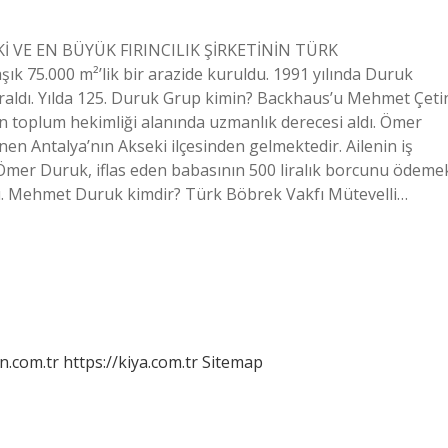
Kİ VE EN BÜYÜK FIRINCILIK ŞİRKETİNİN TÜRK
k 75.000 m²’lik bir arazide kuruldu. 1991 yılında Duruk
devraldı. Yılda 125. Duruk Grup kimin? Backhaus’u Mehmet Çeti
en toplum hekimliği alanında uzmanlık derecesi aldı. Ömer
inen Antalya’nın Akseki ilçesinden gelmektedir. Ailenin iş
Ömer Duruk, iflas eden babasının 500 liralık borcunu ödeme
ydı. Mehmet Duruk kimdir? Türk Böbrek Vakfı Mütevelli…
n.com.tr
https://kiya.com.tr
Sitemap