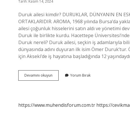
Tarih: Kasım 14, 2024
Duruk ailesi kimdir? DURUKLAR, DÜNYANIN EN ES
ORTAKLARIDIR. AROMA, 1968 yılında Bursa’da yaklaşı
ailesi çoğunluk hisselerini satın aldı ve yönetimi 
Duruk ile birlikte kurdu. Hacettepe Üniversitesi’nd
Duruk nereli? Duruk ailesi, seçkin iş adamlarıyla bil
dünyasında adını duyuran ilk isim Ömer Duruk’tur. 
için Akseki’de iş hayatına başladığında 12 yaşında
Duruk
Devamını okuyun
Yorum Bırak
Grubu
Kime
Ait
https://www.muhendisforum.com.tr
https://cevikma