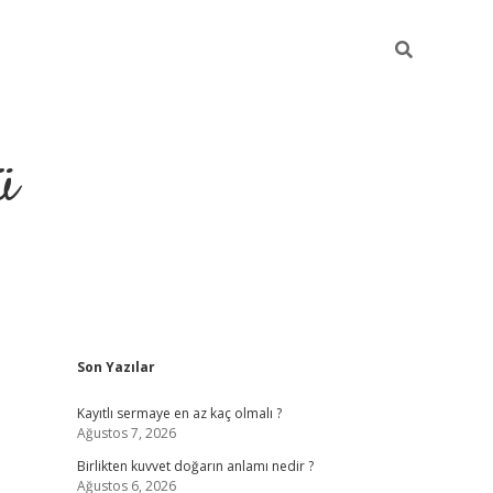
ü
Sidebar
Son Yazılar
hiltonbet giriş
Kayıtlı sermaye en az kaç olmalı ?
Ağustos 7, 2026
Birlikten kuvvet doğarın anlamı nedir ?
Ağustos 6, 2026