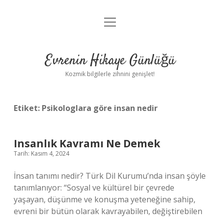
menüyü
Anasayfa
aç
Gizlilik Politikası
Evrenin Hikaye Günlüğü
Yasal Uyarı
Kozmik bilgilerle zihnini genişlet!
Hakkımızda
Etiket:
Psikologlara göre insan nedir
Insanlık Kavramı Ne Demek
Tarih: Kasım 4, 2024
İnsan tanımı nedir? Türk Dil Kurumu’nda insan şöyle
tanımlanıyor: “Sosyal ve kültürel bir çevrede
yaşayan, düşünme ve konuşma yeteneğine sahip,
evreni bir bütün olarak kavrayabilen, değiştirebilen