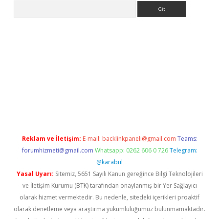
Arama
iriş
Reklam ve İletişim:
E-mail:
backlinkpaneli@gmail.com
Teams:
forumhizmeti@gmail.com
Whatsapp: 0262 606 0 726
Telegram:
@karabul
Yasal Uyarı:
Sitemiz, 5651 Sayılı Kanun gereğince Bilgi Teknolojileri
ve İletişim Kurumu (BTK) tarafından onaylanmış bir Yer Sağlayıcı
olarak hizmet vermektedir. Bu nedenle, sitedeki içerikleri proaktif
olarak denetleme veya araştırma yükümlülüğümüz bulunmamaktadır.