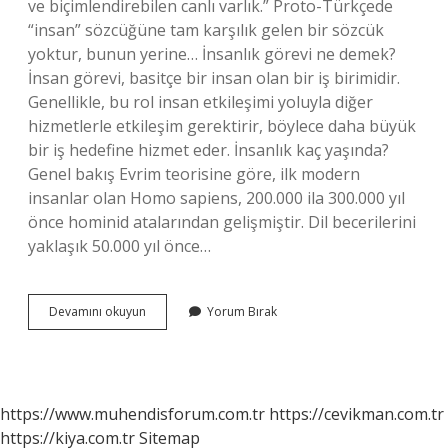
ve biçimlendirebilen canlı varlık.” Proto-Türkçede
“insan” sözcüğüne tam karşılık gelen bir sözcük
yoktur, bunun yerine… İnsanlık görevi ne demek?
İnsan görevi, basitçe bir insan olan bir iş birimidir.
Genellikle, bu rol insan etkileşimi yoluyla diğer
hizmetlerle etkileşim gerektirir, böylece daha büyük
bir iş hedefine hizmet eder. İnsanlık kaç yaşında?
Genel bakış Evrim teorisine göre, ilk modern
insanlar olan Homo sapiens, 200.000 ila 300.000 yıl
önce hominid atalarından gelişmiştir. Dil becerilerini
yaklaşık 50.000 yıl önce…
Insanlık
Devamını okuyun
Yorum Bırak
Kavramı
Ne
Demek
https://www.muhendisforum.com.tr
https://cevikman.com.tr
https://kiya.com.tr
Sitemap