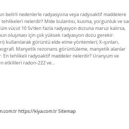
mun belirli nedenlerle radyasyona veya radyoaktif maddelere
tehlikeleri nelerdir? Mide bulantısı, kusma, yorgunluk ve sa
 Tüm vücut 10 Sv’den fazla radyasyon dozuna maruz kalırsa,
romun oluşması için çok yüksek radyasyon dozu gerekir.
ı) kullanılarak görüntü elde etme yöntemleri; X-ışınları,
omografi. Manyetik rezonans görüntüleme, manyetik alanlar
r. En tehlikeli radyoaktif maddeler nelerdir? Uranyum ve
n etkilileri radon-222 ve…
n.com.tr
https://kiya.com.tr
Sitemap