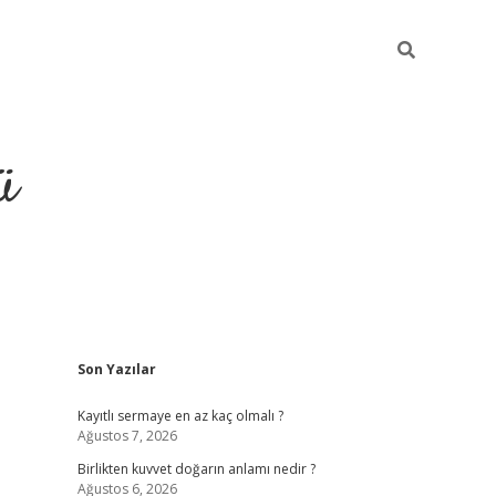
ü
Sidebar
Son Yazılar
hiltonbet giriş
Kayıtlı sermaye en az kaç olmalı ?
Ağustos 7, 2026
Birlikten kuvvet doğarın anlamı nedir ?
Ağustos 6, 2026