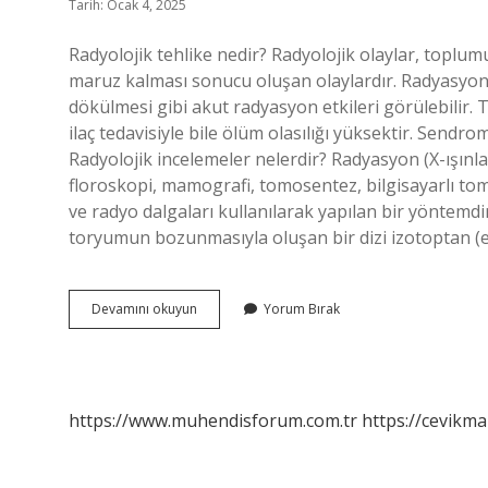
Tarih: Ocak 4, 2025
Radyolojik tehlike nedir? Radyolojik olaylar, toplu
maruz kalması sonucu oluşan olaylardır. Radyasyon 
dökülmesi gibi akut radyasyon etkileri görülebilir.
ilaç tedavisiyle bile ölüm olasılığı yüksektir. Send
Radyolojik incelemeler nelerdir? Radyasyon (X-ışınlar
floroskopi, mamografi, tomosentez, bilgisayarlı t
ve radyo dalgaları kullanılarak yapılan bir yöntemdi
toryumun bozunmasıyla oluşan bir dizi izotoptan (e
Radyolojik
Devamını okuyun
Yorum Bırak
Tehditler
Nelerdir
https://www.muhendisforum.com.tr
https://cevikma