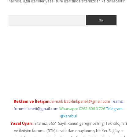
halinde, ilgili içerikler yasal süre içerisinde sitemizden kaldırılacaktır.
Arama
iriş
Reklam ve İletişim:
E-mail:
backlinkpaneli@gmail.com
Teams:
forumhizmeti@gmail.com
Whatsapp: 0262 606 0 726
Telegram:
@karabul
Yasal Uyarı:
Sitemiz, 5651 Sayılı Kanun gereğince Bilgi Teknolojileri
ve İletişim Kurumu (BTK) tarafından onaylanmış bir Yer Sağlayıcı