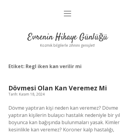
menüyü
Anasayfa
aç
Gizlilik Politikası
Evrenin Hikaye Günlüğü
Yasal Uyarı
Kozmik bilgilerle zihnini genişlet!
Hakkımızda
Etiket:
Regl iken kan verilir mi
Dövmesi Olan Kan Veremez Mi
Tarih: Kasım 18, 2024
Dövme yaptıran kişi neden kan veremez? Dövme
yaptıran kişilerin bulaşıcı hastalık nedeniyle bir yıl
boyunca kan bağışında bulunmaları yasak. Kimler
kesinlikle kan veremez? Koroner kalp hastalığı,