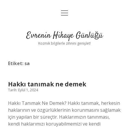
menüyü
Anasayfa
aç
Gizlilik Politikası
Evrenin Hikaye Günlüğü
Yasal Uyarı
Kozmik bilgilerle zihnini genişlet!
Hakkımızda
Etiket:
sa
Hakkı tanımak ne demek
Tarih: Eylül 1, 2024
Hakkı Tanımak Ne Demek? Hakkı tanımak, herkesin
haklarının ve özgürlüklerinin korunmasını sağlamak
için yapılan bir süreçtir. Haklarımızın tanınması,
kendi haklarımızı koruyabilmemizi ve kendi