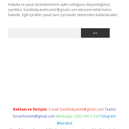
Hukuka ve yasal düzenlemelere aykırı olduğunu düşündüğünüz
içerikleri,
backlinkpanelicomtr@gmail.com
adresine bildirmeniz
halinde, ilgili içerikler yasal süre içerisinde sitemizden kaldırılacaktır.
Arama
iriş
Reklam ve İletişim:
E-mail:
backlinkpaneli@gmail.com
Teams:
forumhizmeti@gmail.com
Whatsapp: 0262 606 0 726
Telegram:
@karabul