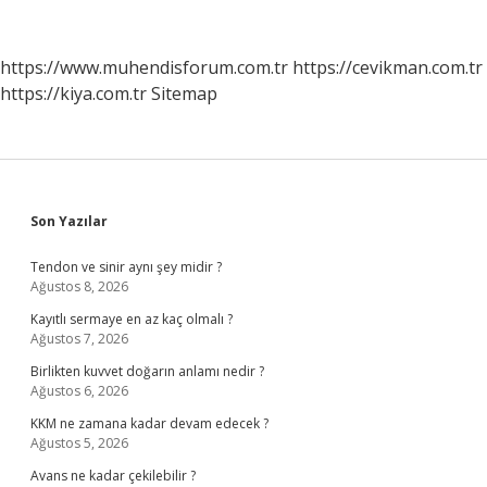
demek
https://www.muhendisforum.com.tr
https://cevikman.com.tr
https://kiya.com.tr
Sitemap
Sidebar
Son Yazılar
Tendon ve sinir aynı şey midir ?
Ağustos 8, 2026
Kayıtlı sermaye en az kaç olmalı ?
Ağustos 7, 2026
Birlikten kuvvet doğarın anlamı nedir ?
Ağustos 6, 2026
KKM ne zamana kadar devam edecek ?
Ağustos 5, 2026
Avans ne kadar çekilebilir ?