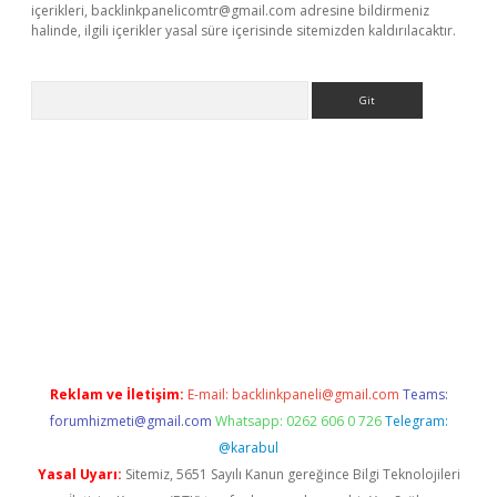
içerikleri,
backlinkpanelicomtr@gmail.com
adresine bildirmeniz
halinde, ilgili içerikler yasal süre içerisinde sitemizden kaldırılacaktır.
Arama
iriş
Reklam ve İletişim:
E-mail:
backlinkpaneli@gmail.com
Teams:
forumhizmeti@gmail.com
Whatsapp: 0262 606 0 726
Telegram:
@karabul
Yasal Uyarı:
Sitemiz, 5651 Sayılı Kanun gereğince Bilgi Teknolojileri