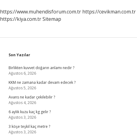
Nedir
https://www.muhendisforum.com.tr
https://cevikman.com.tr
https://kiya.com.tr
Sitemap
Sidebar
Son Yazılar
Birlikten kuvvet doğarın anlamı nedir ?
Ağustos 6, 2026
KKM ne zamana kadar devam edecek ?
Ağustos 5, 2026
Avans ne kadar çekilebilir ?
Ağustos 4, 2026
6 aylık kuzu kaç kg gelir ?
Ağustos 3, 2026
3 köşe teşkil kaç metre ?
Ağustos 3, 2026